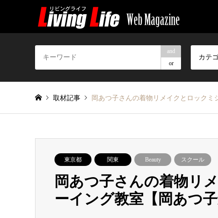
and
カテ
or
取材記事
岡あつ子さんの着物リメイクとロックミシ
東京都
関東
Beauty
スクール
岡あつ子さんの着物リ
ーイング教室【岡あつ子創