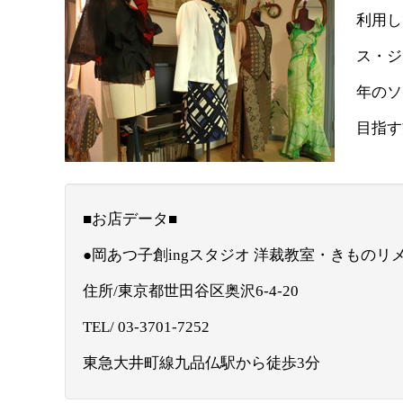
利用し
ス・ジ
年のソ
目指す
■お店データ■
●岡あつ子創ingスタジオ 洋裁教室・きものリ
住所/東京都世田谷区奥沢6-4-20
TEL/ 03-3701-7252
東急大井町線九品仏駅から徒歩3分