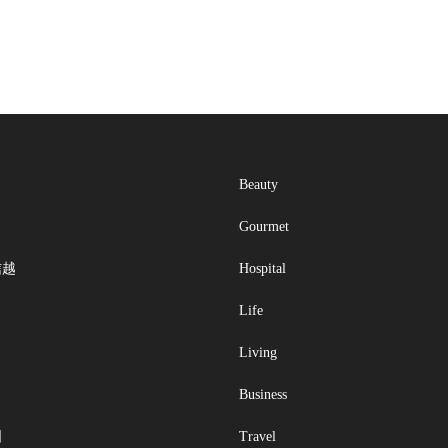
Beauty
Gourmet
信越
Hospital
Life
Living
Business
国
Travel