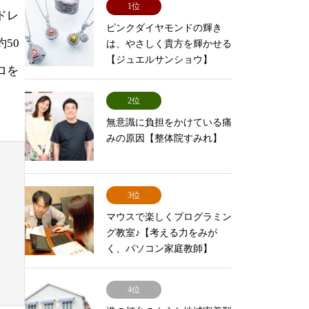
1位
ドレ
ピンクダイヤモンドの輝き
50
は、やさしく貴方を輝かせる
【ジュエルサンショウ】
ロを
2位
無意識に負担をかけている痛
みの原因【整体院すみれ】
3位
マウスで楽しくプログラミン
グ教室♪【考える力をみが
く、パソコン家庭教師】
4位