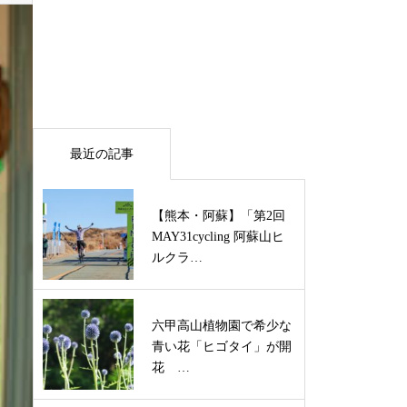
最近の記事
【熊本・阿蘇】「第2回
MAY31cycling 阿蘇山ヒ
ルクラ…
六甲高山植物園で希少な
青い花「ヒゴタイ」が開
花 …