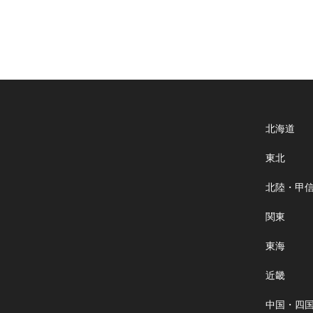
北海道
東北
北陸・甲
関東
東海
近畿
中国・四