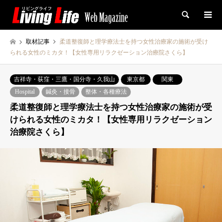
検索
取材記事
柔道整復師と理学療法士を持つ女性治療家の施術が受け
られる女性のミカタ！【女性専用リラクゼーション治療院さくら】
吉祥寺・荻窪・三鷹・国分寺・久我山
東京都
関東
Hospital
鍼灸・接骨
整体・各種療法
柔道整復師と理学療法士を持つ女性治療家の施術が受
けられる女性のミカタ！【女性専用リラクゼーション
治療院さくら】