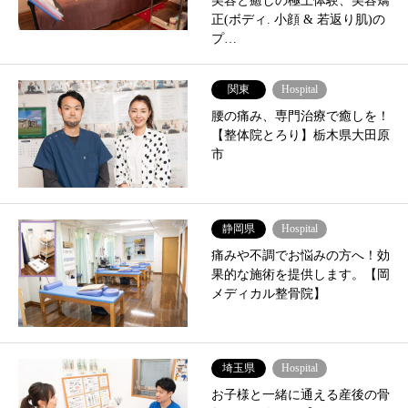
美容と癒しの極上体験、美容矯
正(ボディ. 小顔 & 若返り肌)の
プ…
関東
Hospital
腰の痛み、専門治療で癒しを！
【整体院とろり】栃木県大田原
市
静岡県
Hospital
痛みや不調でお悩みの方へ！効
果的な施術を提供します。【岡
メディカル整骨院】
埼玉県
Hospital
お子様と一緒に通える産後の骨