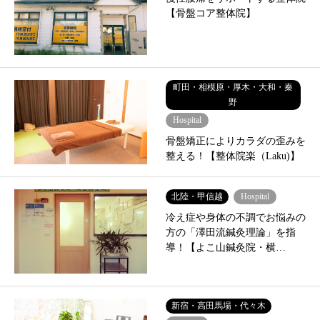
【骨盤コア整体院】
町田・相模原・厚木・大和・秦
野
Hospital
骨盤矯正によりカラダの歪みを
整える！【整体院楽（Laku)】
北陸・甲信越
Hospital
冷え症や身体の不調でお悩みの
方の「澤田流鍼灸理論」を指
導！【よこ山鍼灸院・横…
新宿・高田馬場・代々木