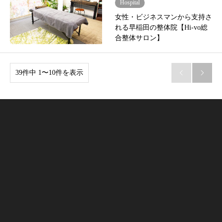
Hospital
女性・ビジネスマンから支持さ
れる早稲田の整体院【Hi-vo総
合整体サロン】
39件中 1〜10件を表示

