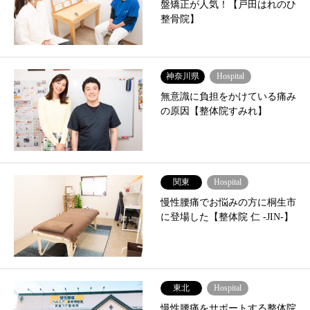
盤矯正が人気！【戸田はれのひ
整骨院】
神奈川県
Hospital
無意識に負担をかけている痛み
の原因【整体院すみれ】
関東
Hospital
慢性腰痛でお悩みの方に桐生市
に登場した【整体院 仁 -JIN-】
東北
Hospital
慢性腰痛をサポートする整体院