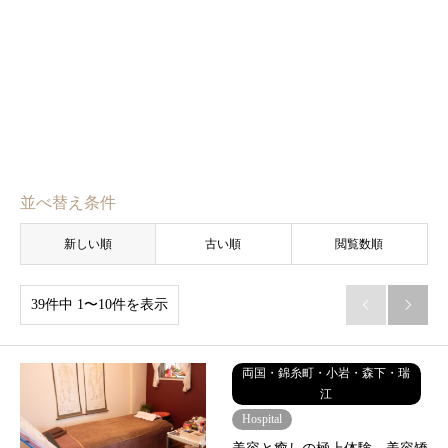
並べ替え条件
新しい順
古い順
閲覧数順
39件中 1〜10件を表示


両国・錦糸町・小岩・森下・瑞
江
Hospital