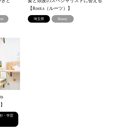
やきと
髪と頭皮のスペシャリストに会える
【Root.s（ルーツ）】
met
埼玉県
Beauty
s
）】
杉・学芸