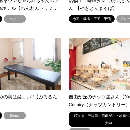
あるワンちゃん猫ちゃんのト
名物！！味噌ダレで焼いた“
&ホテル【わんわんトリミ…
ん”【やきとんまるば】
ペット
赤羽・板橋・王子・巣鴨
Gour
めの美は楽しい!!【ぷるるん
自由が丘のナッツ屋さん【Nut
Country（ナッツカントリー
Beauty
代官山・中目黒・自由が丘・武蔵小
大学