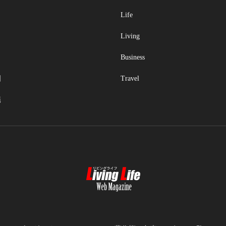
Life
Living
Business
国
Travel
縄