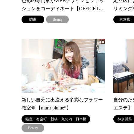
色彩の専門家がWEBデザインとファッ
足立区に
ションをコーディネート【OFFICE L…
リミング
関東
Beauty
東京都
新しい自分に出逢える多彩なフラワー
自分のた
教室❁ 【murir plume*】
エステ】
銀座・有楽町・新橋・丸の内・日本橋
神奈川県
Beauty