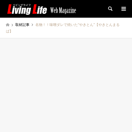
検索
取材記事
名物！！味噌ダレで焼いた“やきとん”【やきとんまる
ば】