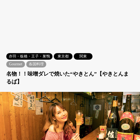
赤羽・板橋・王子・巣鴨
東京都
関東
Gourmet
各国料理
名物！！味噌ダレで焼いた“やきとん”【やきとんま
るば】