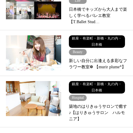
Life
日本橋でキッズから大人まで楽
しく学べるバレエ教室
【T.Ballet Stud…
銀座・有楽町・新橋・丸の内・
日本橋
Beauty
新しい自分に出逢える多彩なフ
ラワー教室❁ 【murir plume*】
銀座・有楽町・新橋・丸の内・
日本橋
Hospital
築地のはりきゅうサロンで癒す
♪【はりきゅうサロン ハルモ
ニア】