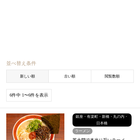
並べ替え条件
新しい順
古い順
閲覧数順
6件中 1〜6件を表示
銀座・有楽町・新橋・丸の内・
日本橋
ラーメン