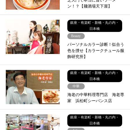
芝大門で本当に旨いラーメ
ン！？【麺酒場天下屋】
銀座・有楽町・新橋・丸の内・
日本橋
Beauty
パーソナルカラー診断！似合う
色を捜せ【カラークチュール服
飾研究所】
銀座・有楽町・新橋・丸の内・
日本橋
中華
海老の中華料理専門店 海老専
家 浜松町シーバンス店
銀座・有楽町・新橋・丸の内・
日本橋