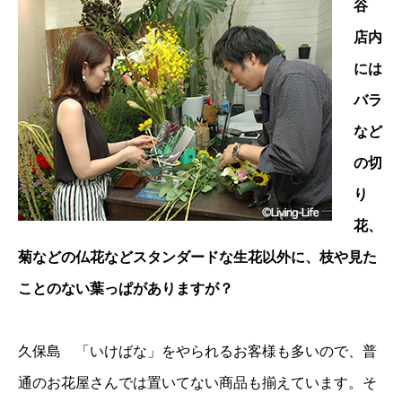
谷
店内
には
バラ
など
の切
り
花、
菊などの仏花などスタンダードな生花以外に、枝や見た
ことのない葉っぱがありますが？
久保島 「いけばな」をやられるお客様も多いので、普
通のお花屋さんでは置いてない商品も揃えています。そ