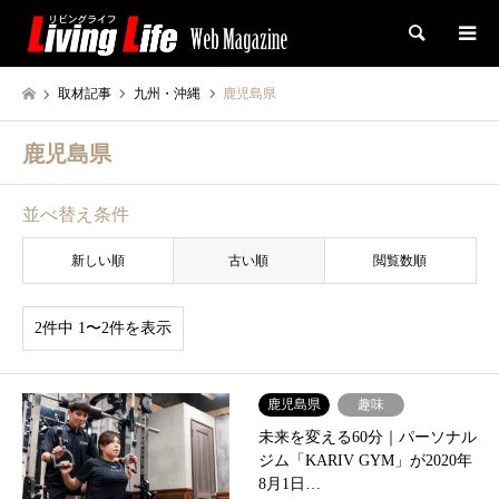
検索
取材記事
九州・沖縄
鹿児島県
鹿児島県
並べ替え条件
新しい順
古い順
閲覧数順
2件中 1〜2件を表示
鹿児島県
趣味
未来を変える60分｜パーソナル
ジム「KARIV GYM」が2020年
8月1日…