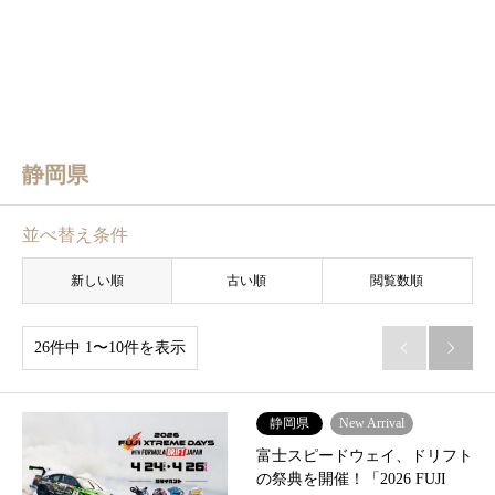
静岡県
並べ替え条件
新しい順
古い順
閲覧数順
26件中 1〜10件を表示


静岡県
New Arrival
富士スピードウェイ、ドリフト
の祭典を開催！「2026 FUJI