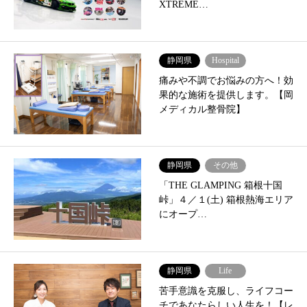
XTREME…
静岡県
Hospital
痛みや不調でお悩みの方へ！効
果的な施術を提供します。【岡
メディカル整骨院】
静岡県
その他
「THE GLAMPING 箱根十国
峠」４／１(土) 箱根熱海エリア
にオープ…
静岡県
Life
苦手意識を克服し、ライフコー
チであなたらしい人生を！【レ