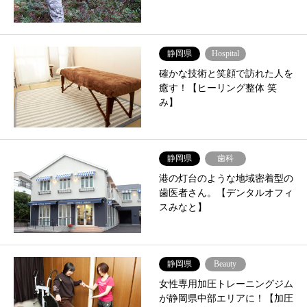
静岡県
Hospital
確かな技術と笑顔で訪れた人を
癒す！【ヒーリング整体 笑
み】
静岡県
歯科
港の灯台のような地域密着型の
歯医者さん。【デンタルオフィ
スみなと】
静岡県
Beauty
女性専用加圧トレーニングジム
が静岡県中部エリアに！【加圧