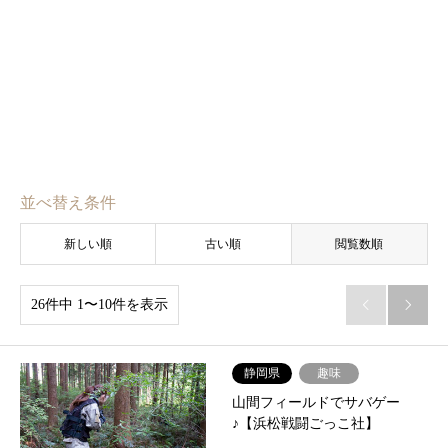
並べ替え条件
新しい順
古い順
閲覧数順
26件中 1〜10件を表示


静岡県
趣味
山間フィールドでサバゲー
♪【浜松戦闘ごっこ社】