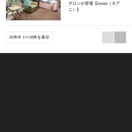
サロンが登場【moani（モア
ニ）】
26件中 1〜10件を表示

