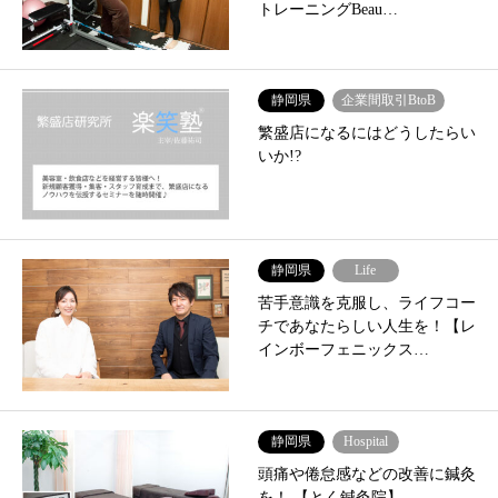
トレーニングBeau…
静岡県
企業間取引BtoB
繁盛店になるにはどうしたらい
いか!?
静岡県
Life
苦手意識を克服し、ライフコー
チであなたらしい人生を！【レ
インボーフェニックス…
静岡県
Hospital
頭痛や倦怠感などの改善に鍼灸
を！ 【とく鍼灸院】