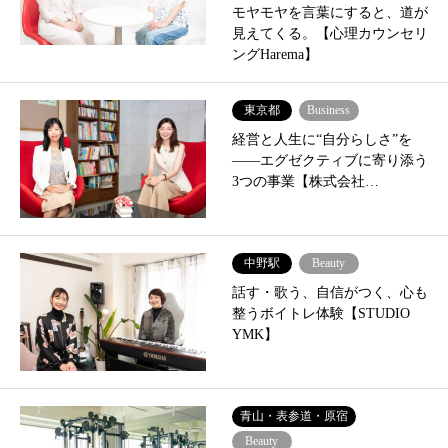
モヤモヤを言葉にすると、道が
見えてくる。【心理カウンセリ
ングHarema】
東京都
Business
経営と人生に“自分らしさ”を
——エグゼクティブに寄り添う
3つの事業【株式会社…
中野駅
Beauty
話す・歌う、自信がつく、心も
整うボイトレ体験【STUDIO
YMK】
青山・表参道・原宿
Beauty