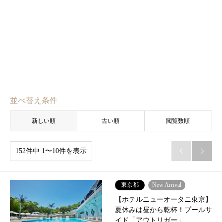
並べ替え条件
新しい順
古い順
閲覧数順
152件中 1〜10件を表示


東京都
New Arrival
【ホテルニューオータニ東京】
夏休みは昼から乾杯！プールサ
イド「アウトリガー」…