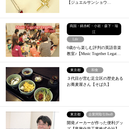
【ジュエルサンショウ…
両国・錦糸町・小岩・森下・瑞
江
Life
0歳から楽しむ評判の英語音楽
教室♪【Music Together Legat…
東京都
和食
３代目が営む足立区の歴史ある
お蕎麦屋さん【そば久】
東京都
企業間取引BtoB
開発メーカーが作った便利グッ
ズ【竜興化学工業株式会社】