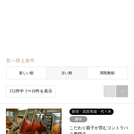
並べ替え条件
新しい順
古い順
閲覧数順
152件中 1〜10件を表示


新宿・高田馬場・代々木
趣味
こだわり親子が営むコントラバ