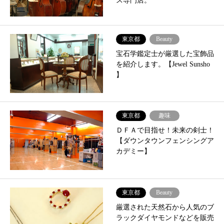
ス専門店。
東京都
Beauty
宝石学鑑定士が厳選した宝飾品
を紹介します。【Jewel Sunsho
】
東京都
趣味
ＤＦＡで目指せ！未来の剣士！
【ダウンタウンフェンシングア
カデミー】
東京都
Beauty
厳選された天然石から人気のブ
ラックダイヤモンドなどを販売