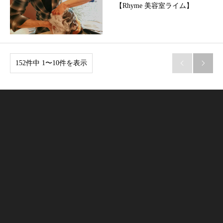
【Rhyme 美容室ライム】
152件中 1〜10件を表示

