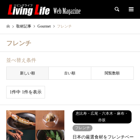
検索
取材記事
Gourmet
フレンチ
フレンチ
並べ替え条件
新しい順
古い順
閲覧数順
1件中 1件を表示
恵比寿・広尾・六本木・麻布・
赤坂
フレンチ
日本の厳選食材をフレンチベー