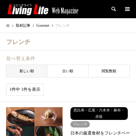
検索
取材記事
Gourmet
フレンチ
フレンチ
並べ替え条件
新しい順
古い順
閲覧数順
1件中 1件を表示
恵比寿・広尾・六本木・麻布・
赤坂
フレンチ
日本の厳選食材をフレンチベー