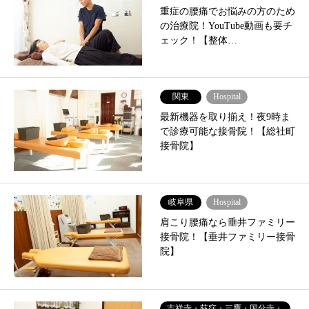
重症の腰痛でお悩みの方のため
の治療院！YouTube動画も要チ
ェック！【整体…
関東
Hospital
最新機器を取り揃え！夜9時ま
で診療可能な接骨院！【総社町
接骨院】
岐阜県
Hospital
肩こり腰痛なら垂井ファミリー
接骨院！【垂井ファミリー接骨
院】
吉祥寺・荻窪・三鷹・国分寺・