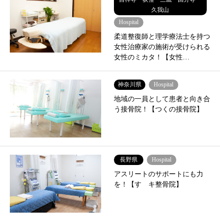
久我山
Hospital
柔道整復師と理学療法士を持つ
女性治療家の施術が受けられる
女性のミカタ！【女性…
神奈川県
Hospital
地域の一員として患者と向き合
う接骨院！【つくの接骨院】
長野県
Hospital
アスリートのサポートにも力
を！【すゞキ整骨院】