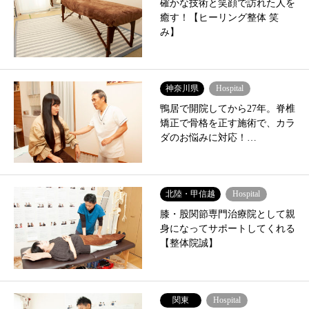
確かな技術と笑顔で訪れた人を
癒す！【ヒーリング整体 笑
み】
神奈川県
Hospital
鴨居で開院してから27年。脊椎
矯正で骨格を正す施術で、カラ
ダのお悩みに対応！…
北陸・甲信越
Hospital
膝・股関節専門治療院として親
身になってサポートしてくれる
【整体院誠】
関東
Hospital