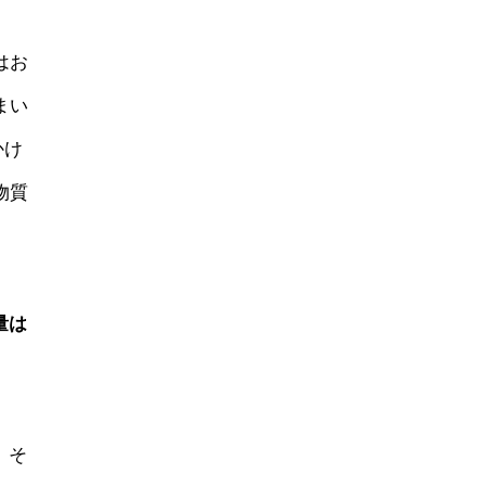
はお
まい
かけ
物質
量は
。そ