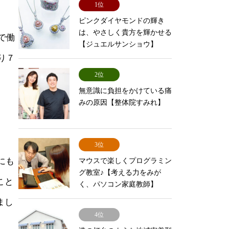
1位
ピンクダイヤモンドの輝き
は、やさしく貴方を輝かせる
で働
【ジュエルサンショウ】
り７
2位
無意識に負担をかけている痛
みの原因【整体院すみれ】
3位
にも
マウスで楽しくプログラミン
グ教室♪【考える力をみが
こと
く、パソコン家庭教師】
まし
4位