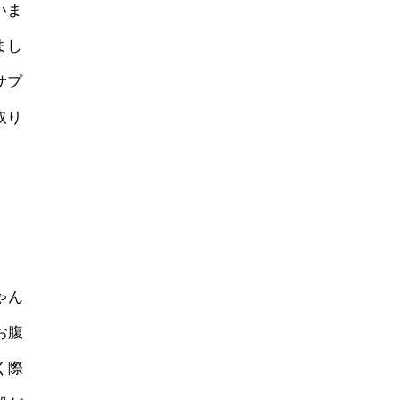
いま
まし
サプ
取り
ゃん
お腹
く際