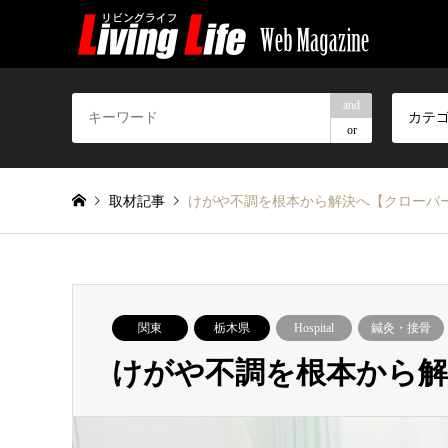
and
カテ
or
取材記事
けがや不調を根本から解決へ【クローバ
関東
栃木県
Hospital
鍼灸・接骨
けがや不調を根本から解