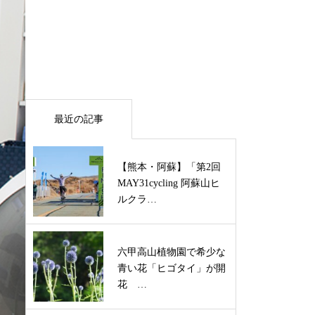
最近の記事
【熊本・阿蘇】「第2回
MAY31cycling 阿蘇山ヒ
ルクラ…
六甲高山植物園で希少な
青い花「ヒゴタイ」が開
花 …