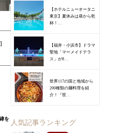
【ホテルニューオータニ
東京】夏休みは昼から乾
杯！…
向
【福井・小浜市】ドラマ
聖地「マーメイドテラ
ス」が8…
世界117の国と地域から
200種類の麺料理を紹
介！『世…
緯を
人気記事ランキング