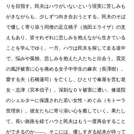
りを目指す。民夫はハウがいないという現実に苦しみも
がきながらも、少しずつ向き合おうとする。民夫のそば
で優しく寄り添う同僚の足立桃子（池田エライザ）の支
えもあり、皆それぞれに悲しみを抱えながら生きている
ことを学んでゆく。一方、ハウは民夫を探して走る道中
で、悩みや孤独、悲しみを抱えた人たちと出会う。震災
の風評被害に心を痛める女子中学生の麻衣（長澤樹）。
愛する夫（石橋蓮司）を亡くし、ひとりで傘屋を営む老
女・志津（宮本信子）。深刻なＤＶ被害に遭い、修道院
のシェルターに保護された若い女性・めぐみ（モトーラ
世理奈）。彼女たちに寄り添い心を癒していく。果たし
て、長い旅路を経てハウと民夫はもう一度再会すること
ができるのか——。そこには、優しすぎる結末が待って