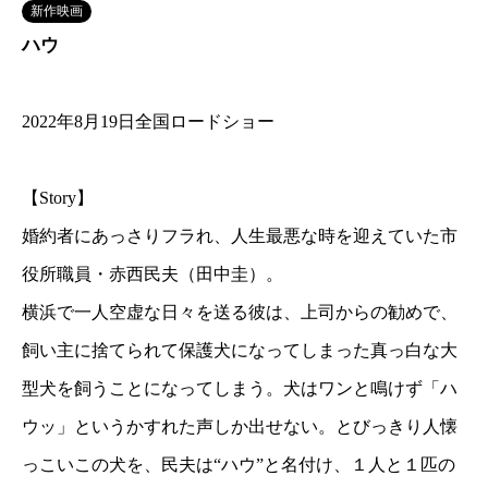
新作映画
ハウ
2022年8月19日全国ロードショー
【Story】
婚約者にあっさりフラれ、人生最悪な時を迎えていた市
役所職員・赤西民夫（田中圭）。
横浜で一人空虚な日々を送る彼は、上司からの勧めで、
飼い主に捨てられて保護犬になってしまった真っ白な大
型犬を飼うことになってしまう。犬はワンと鳴けず「ハ
ウッ」というかすれた声しか出せない。とびっきり人懐
っこいこの犬を、民夫は“ハウ”と名付け、１人と１匹の