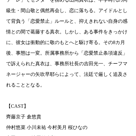
級生・間山敬と偶然再会し、恋に落ちる。アイドルとし
て背負う「恋愛禁止」ルールと、抑えきれない自身の感
情との間で葛藤する真衣。しかし、ある事件をきっかけ
に、彼女は衝動的に敬のもとへと駆け寄る。その8カ月
後、事態は一変。所属事務所から「恋愛禁止条項違反」
で訴えられた真衣は、事務所社長の吉田光一、チーフマ
ネージャーの矢吹早耶らによって、法廷で厳しく追及さ
れることとなる。
【CAST】
齊藤京子 倉悠貴
仲村悠菜 小川未祐 今村美月 桜ひなの