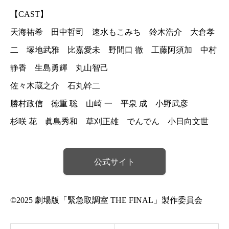
【CAST】
天海祐希 田中哲司 速水もこみち 鈴木浩介 大倉孝
二 塚地武雅 比嘉愛未 野間口 徹 工藤阿須加 中村
静香 生島勇輝 丸山智己
佐々木蔵之介 石丸幹二
勝村政信 徳重 聡 山崎 一 平泉 成 小野武彦
杉咲 花 眞島秀和 草刈正雄 でんでん 小日向文世
公式サイト
©2025 劇場版「緊急取調室 THE FINAL」製作委員会