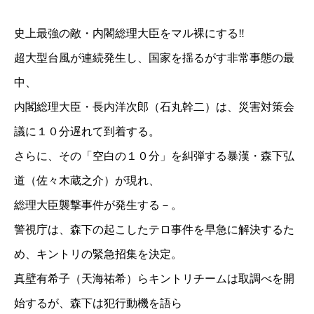
史上最強の敵・内閣総理大臣をマル裸にする‼
超大型台風が連続発生し、国家を揺るがす非常事態の最
中、
内閣総理大臣・長内洋次郎（石丸幹二）は、災害対策会
議に１０分遅れて到着する。
さらに、その「空白の１０分」を糾弾する暴漢・森下弘
道（佐々木蔵之介）が現れ、
総理大臣襲撃事件が発生する－。
警視庁は、森下の起こしたテロ事件を早急に解決するた
め、キントリの緊急招集を決定。
真壁有希子（天海祐希）らキントリチームは取調べを開
始するが、森下は犯行動機を語ら