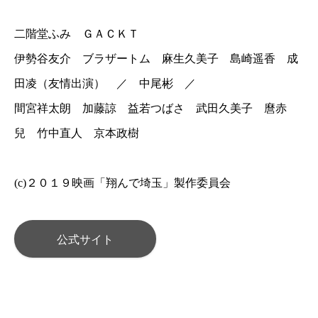
二階堂ふみ ＧＡＣＫＴ
伊勢谷友介 ブラザートム 麻生久美子 島崎遥香 成
田凌（友情出演） ／ 中尾彬 ／
間宮祥太朗 加藤諒 益若つばさ 武田久美子 麿赤
兒 竹中直人 京本政樹
(c)２０１９映画「翔んで埼玉」製作委員会
公式サイト