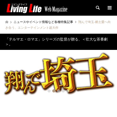
検索
ニュースやイベント情報など各種特集記事
翔んで埼玉-郷土愛へ向
き合う、エンターテインメント超大作
「テルマエ・ロマエ」シリーズの監督が贈る、＜壮大な茶番劇
＞。
2
3
4
5