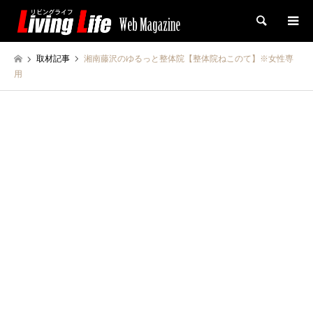
検索
取材記事
湘南藤沢のゆるっと整体院【整体院ねこのて】※女性専
用