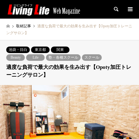
検索
取材記事
適度な負荷で最大の効果を生み出す【Opoty加圧トレーニ
ングサロン】
池袋・目白
東京都
関東
Beauty
Life
塾・各種スクール
スクール
適度な負荷で最大の効果を生み出す【Opoty加圧トレ
ーニングサロン】