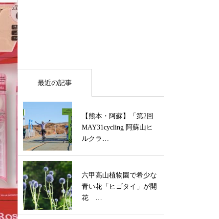
最近の記事
【熊本・阿蘇】「第2回
MAY31cycling 阿蘇山ヒ
ルクラ…
六甲高山植物園で希少な
青い花「ヒゴタイ」が開
花 …