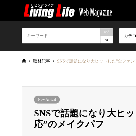
and
カテ
or
取材記事
SNSで話題になり大ヒットした‟全ファ
New Arrival
SNSで話題になり大ヒ
応”のメイクパフ