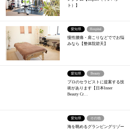
ト）】
愛知県
Hospital
慢性腰痛・肩こりなどででお悩
みなら【整体院碧天】
愛知県
Beauty
プロのセラピストに提案する技
術があります【日本Inner
Beauty Cr…
愛知県
その他
海を眺めるグランピングリゾー