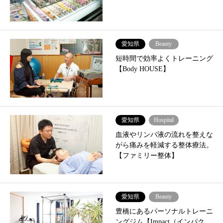
愛知県
Beauty
短時間で効率よくトレーニング
【Body HOUSE】
愛知県
Hospital
血液やリンパ液の流れを整えな
がら痛みを軽減する整体療法。
【ファミリー整体】
愛知県
Beauty
豊橋にあるパーソナルトレーニ
ングジム【Impact（インパク