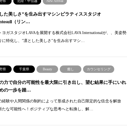
野県
北陸・甲信越
New Arrival
した美しさ”を生み出すマシンピラティススタジオ
ntosull（リン…
ヨガスタジオLAVAを展開する株式会社LAVA Internationalが、、美姿勢
りに特化し、”凛とした美しさ”を生み出すマシ…
野県
千葉県
Beauty
癒し
カウンセリング
の力で自分の可能性を最大限に引き出し、望む結果に手にいれ
めの一歩を踏…
の経験や人間関係の制約によって形成された自己限定的な信念を解放
新たな可能性へ！ポジティブな思考へと転換し、解…