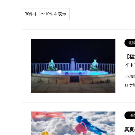
30件中 1〜10件を表示
北
【福
イト
20
ロケ
長
真夏