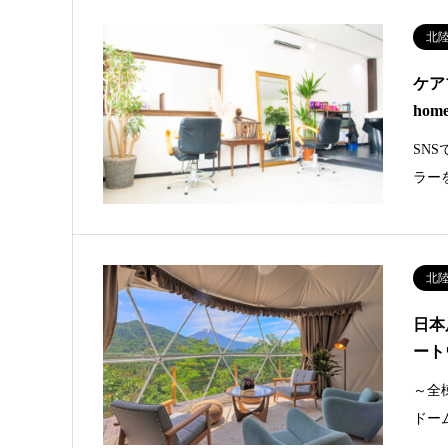
北
ケア
hom
SN
ラー
北
日本
ート
～全
ドー