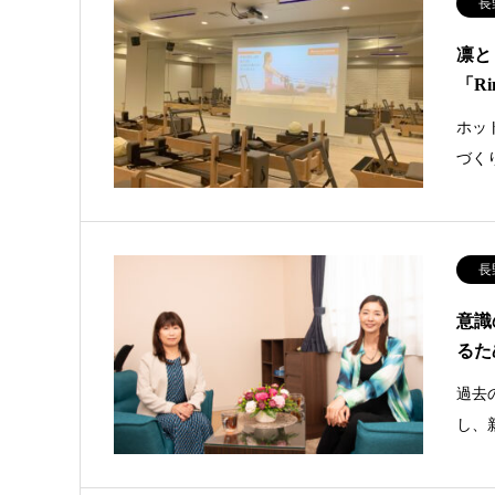
長
凛と
「Ri
ホット
づく
長
意識
るた
過去
し、