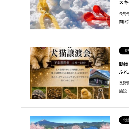
スキ
長野
間限
長
動物
ふれ
長野
施設
北