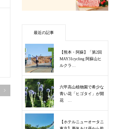
最近の記事
【熊本・阿蘇】「第2回
MAY31cycling 阿蘇山ヒ
ルクラ…
六甲高山植物園で希少な

青い花「ヒゴタイ」が開
花 …
【ホテルニューオータニ
東京】夏休みは昼から乾