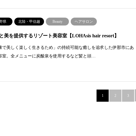
野県
北陸・甲信越
Beauty
ヘアサロン
美を提供するリゾート美容室【LOHAsis hair resort】
康で美しく楽しく生きるため」の持続可能な癒しを追求した伊那市にあ
容室。全メニューに炭酸泉を使用するなど髪と頭…
1
2
3