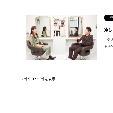
長
癒しと
「健
る美
30件中 1〜10件を表示