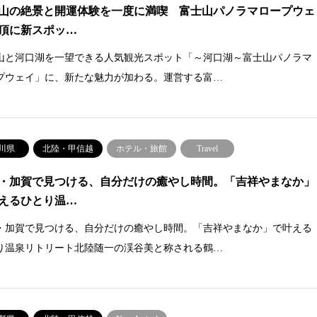
山の絶景と開運体験を一度に満喫 富士山パノラマロープウェ
頂に新スポッ…
山と河口湖を一望できる人気観光スポット「～河口湖～富士山パノラマ
プウェイ」に、新たな魅力が加わる。運営する富…
川県
北陸・甲信越
ホテル・旅館
Travel
・加賀で見つける、自分だけの癒やし時間。「吉祥やまなか」
えるひとり温…
・加賀で見つける、自分だけの癒やし時間。「吉祥やまなか」で叶える
り温泉リトリート北陸随一の渓谷美と称される鶴…