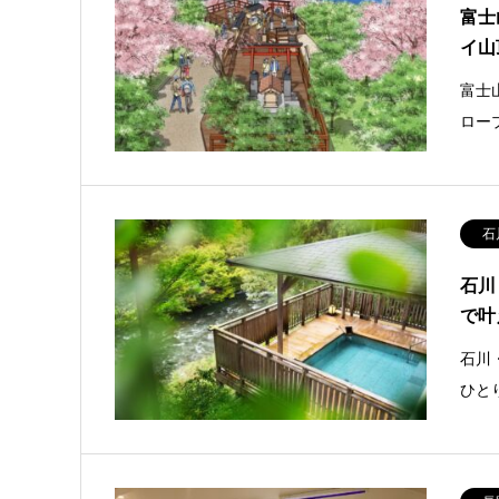
富士
イ山
富士
ロー
石
石川
で叶
石川
ひと