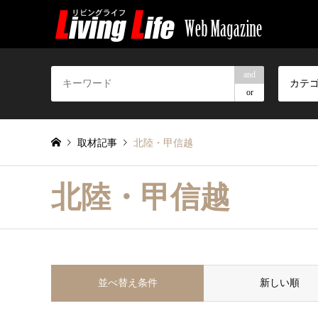
and
カテ
or
取材記事
北陸・甲信越
北陸・甲信越
並べ替え条件
新しい順