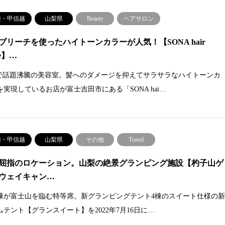
陸・甲信越
山梨県
Beauty
ヘアサロン
ブリーチを使ったハイトーンカラーが人気！【SONA hair
e】…
Sで話題沸騰の美容室。髪へのダメージを抑えてサラサラなハイトーンカ
を実現しているお店が富士吉田市にある「SONA hai…
陸・甲信越
山梨県
その他
Travel
屈指のロケーション。山梨の絶景グランピング施設【杓子山ゲ
ウェイキャン…
棟が富士山を臨む特等席。新グランピングテント4棟のスイート仕様の
ムテント【グランスイート】を2022年7月16日に…