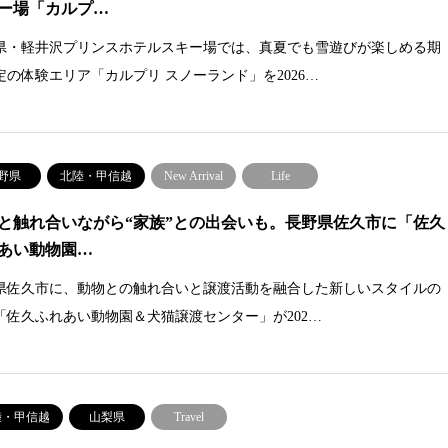
ー場「カルプ…
県・軽井沢プリンスホテルスキー場では、真夏でも雪遊びが楽しめる期
定の体験エリア「カルプリ スノーランド」を2026…
野県
北陸・甲信越
New Arrival
Life
と触れ合いながら“家族”との出会いも。長野県佐久市に「佐久
あい動物園…
県佐久市に、動物との触れ合いと譲渡活動を融合した新しいスタイルの
「佐久ふれあい動物園＆犬猫譲渡センター」が202…
陸・甲信越
山梨県
Travel