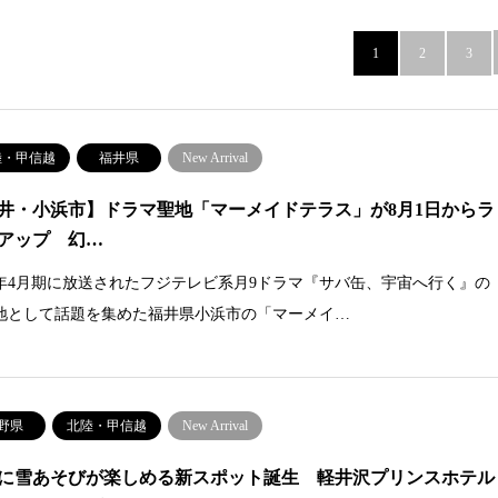
1
2
3
陸・甲信越
福井県
New Arrival
井・小浜市】ドラマ聖地「マーメイドテラス」が8月1日からラ
アップ 幻…
26年4月期に放送されたフジテレビ系月9ドラマ『サバ缶、宇宙へ行く』の
地として話題を集めた福井県小浜市の「マーメイ…
野県
北陸・甲信越
New Arrival
に雪あそびが楽しめる新スポット誕生 軽井沢プリンスホテル