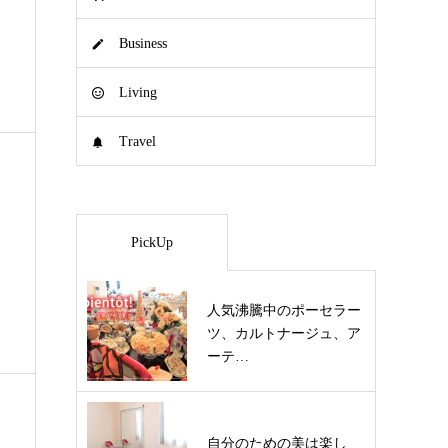
Business
Living
Travel
PickUp
人気沸騰中のポーセラー
ツ、カルトナージュ、ア
ーテ…
自分のための美は楽し