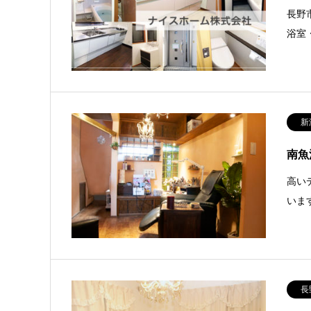
長野
浴室
新
南魚
高い
いま
長