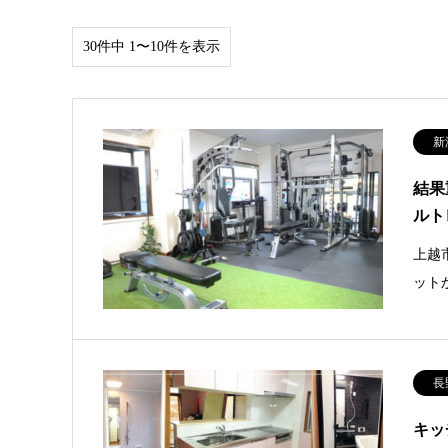
30件中 1〜10件を表示
新
結果
ルト
上越
ット
長
キッ