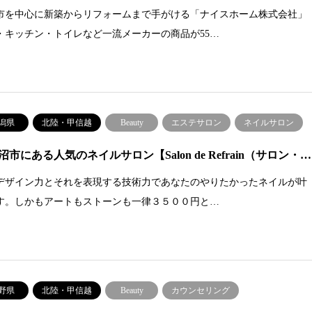
市を中心に新築からリフォームまで手がける「ナイスホーム株式会社」
・キッチン・トイレなど一流メーカーの商品が55…
潟県
北陸・甲信越
Beauty
エステサロン
ネイルサロン
沼市にある人気のネイルサロン【Salon de Refrain（サロン・…
デザイン力とそれを表現する技術力であなたのやりたかったネイルが叶
す。しかもアートもストーンも一律３５００円と…
野県
北陸・甲信越
Beauty
カウンセリング