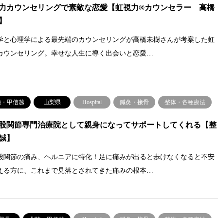
力カウンセリングで素敵な恋愛【虹視力®カウンセラー 高橋
】
学と心理学による最先端のカウンセリングが高橋未樹さんが考案した虹
カウンセリング。幸せな人生に導く出会いと恋愛…
陸・甲信越
山梨県
Hospital
鍼灸・接骨
整体・各種療法
股関節専門治療院として親身になってサポートしてくれる【整
誠】
股関節の痛み、ヘルニアに特化！足に痛みが出ると歩けなくなると不安
える方に、これまで見落とされてきた痛みの根本…