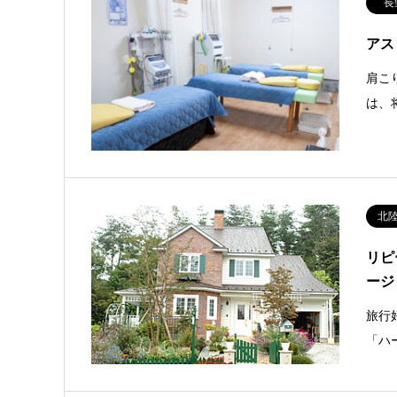
長
アス
肩こ
は、
北
リピ
ージ
旅行
「ハ