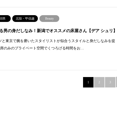
潟県
北陸・甲信越
Beauty
る男の身だしなみ！新潟でオススメの床屋さん【デア シュリ
ツと東京で腕を磨いたスタイリストが似合うスタイルと身だしなみを提
2席のみのプライベート空間でくつろげる時間をお…
1
2
3