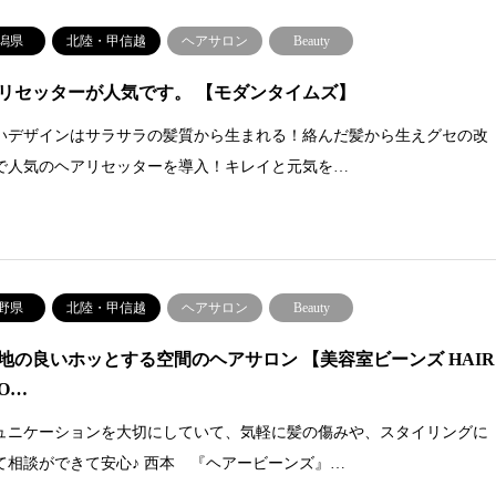
潟県
北陸・甲信越
ヘアサロン
Beauty
リセッターが人気です。 【モダンタイムズ】
いデザインはサラサラの髪質から生まれる！絡んだ髪から生えグセの改
で人気のヘアリセッターを導入！キレイと元気を…
野県
北陸・甲信越
ヘアサロン
Beauty
地の良いホッとする空間のヘアサロン 【美容室ビーンズ HAIR
LO…
ュニケーションを大切にしていて、気軽に髪の傷みや、スタイリングに
て相談ができて安心♪ 西本 『ヘアービーンズ』…