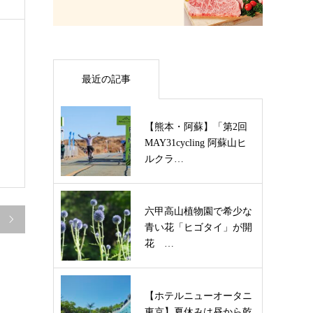
最近の記事
】
【熊本・阿蘇】「第2回
MAY31cycling 阿蘇山ヒ
ルクラ…
六甲高山植物園で希少な

青い花「ヒゴタイ」が開
花 …
【ホテルニューオータニ
東京】夏休みは昼から乾