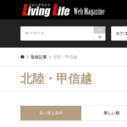
and
カテ
or
取材記事
北陸・甲信越
北陸・甲信越
並べ替え条件
新しい順