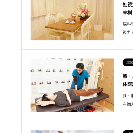
虹視
未樹
脳科
視力
北
膝・
体院
膝・
を抱