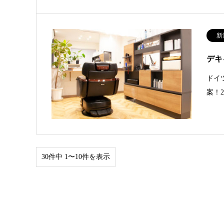
新
デキ
ドイ
案！
30件中 1〜10件を表示