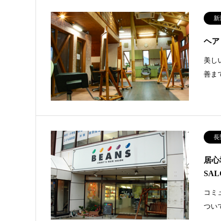
新
ヘア
美し
善ま
長
居心
SA
コミ
つい