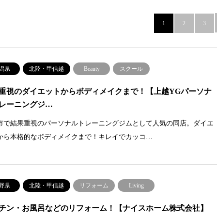
1
2
3
潟県
北陸・甲信越
Beauty
スクール
重視のダイエットからボディメイクまで！【上越YGパーソナ
レーニングジ…
市で結果重視のパーソナルトレーニングジムとして人気の同店。ダイエ
から本格的なボディメイクまで！キレイでカッコ…
野県
北陸・甲信越
リフォーム
Living
チン・お風呂などのリフォーム！【ナイスホーム株式会社】