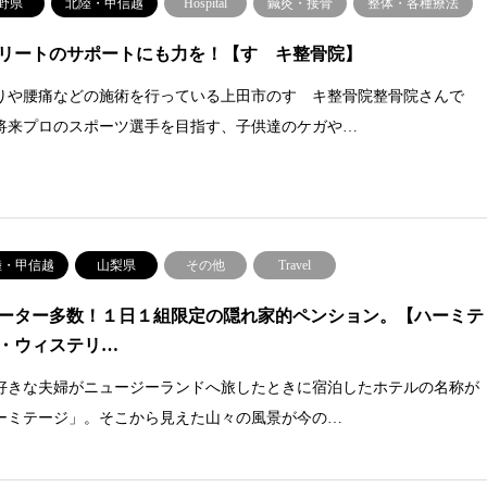
野県
北陸・甲信越
Hospital
鍼灸・接骨
整体・各種療法
リートのサポートにも力を！【すゞキ整骨院】
りや腰痛などの施術を行っている上田市のすゞキ整骨院整骨院さんで
将来プロのスポーツ選手を目指す、子供達のケガや…
陸・甲信越
山梨県
その他
Travel
ーター多数！１日１組限定の隠れ家的ペンション。【ハーミテ
・ウィステリ…
好きな夫婦がニュージーランドへ旅したときに宿泊したホテルの名称が
ーミテージ」。そこから見えた山々の風景が今の…