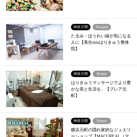
神奈川県
Hospital
たるみ・ほうれい線が気になる
人に【美生mioはりきゅう整体
院】
神奈川県
Beauty
はりきゅうマッサージでより豊
かな美と生活を。【ブレア元
町】
神奈川県
Beauty
横浜元町の隠れ家的なジュエリ
ーショップ【MACUREAL（マ