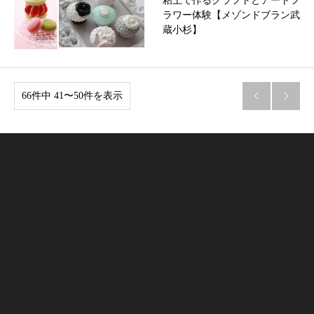
粘土で作るクラフトとアートフ
ラワー体験【メゾンドブラン武
蔵小杉】
66件中 41〜50件を表示

