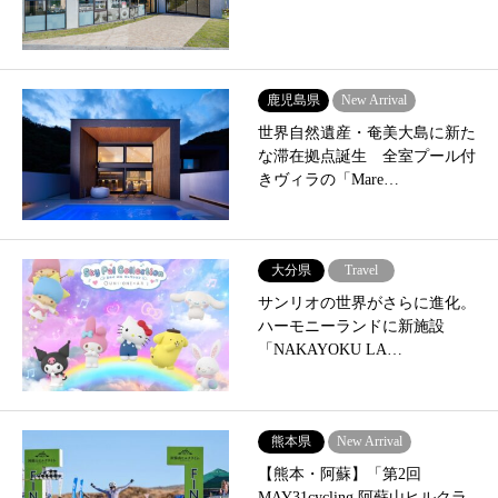
鹿児島県
New Arrival
世界自然遺産・奄美大島に新た
な滞在拠点誕生 全室プール付
きヴィラの「Mare…
大分県
Travel
サンリオの世界がさらに進化。
ハーモニーランドに新施設
「NAKAYOKU LA…
熊本県
New Arrival
【熊本・阿蘇】「第2回
MAY31cycling 阿蘇山ヒルクラ