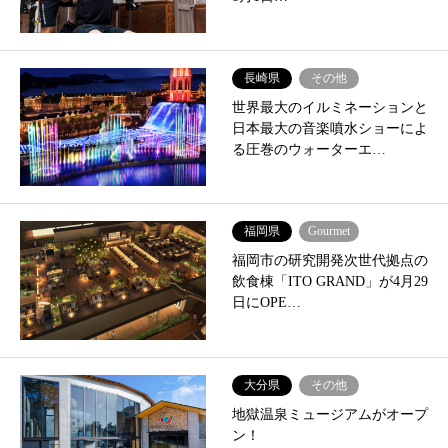
長崎県
その他
世界最大のイルミネーションと
日本最大の音楽噴水ショーによ
る圧巻のウォーターエ…
福岡県
Gourmet
福岡市の研究開発次世代拠点の
飲食棟「ITO GRAND」が4月29
日にOPE…
大分県
その他
地獄温泉ミュージアムがオープ
ン！