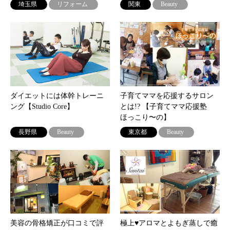
埼玉県
リフォーム
関東
Beauty
ダイエットには体幹トレーニ
子育てママを応援するサロン
ング【Studio Core】
とは!? 【子育てママ応援塾
ほっこり〜の】
長野県
Beauty
東京都
Beauty
美容の骨格矯正が口コミで評
極上♥アロマとよもぎ蒸しで癒