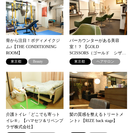
骨から注目！ボディメイクジ
バーカウンターがある美容
ム♪【THE CONDITIONING
室！？ 【GOLD
ROOM】
SCISSORS（ゴールド シザ…
東京都
Beauty
東京都
ヘアサロン
介護トイレ「どこでも寄っト
髪の質感を整えるトリートメ
イレ®」【ハマセツ＆リベンプ
ント♪ 【RIZE back stage】
ラザ株式会社】