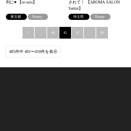
判に♥ 【re-axis】
されて！ 【AROMA SALON
Santai】
東京都
Beauty
埼玉県
Beauty
1
…
40
41
42
…
49
485件中 401〜410件を表示