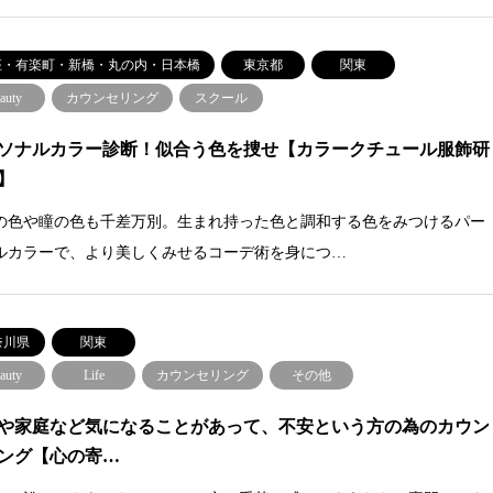
座・有楽町・新橋・丸の内・日本橋
東京都
関東
auty
カウンセリング
スクール
ソナルカラー診断！似合う色を捜せ【カラークチュール服飾研
】
の色や瞳の色も千差万別。生まれ持った色と調和する色をみつけるパー
ルカラーで、より美しくみせるコーデ術を身につ…
奈川県
関東
auty
Life
カウンセリング
その他
や家庭など気になることがあって、不安という方の為のカウン
ング【心の寄…