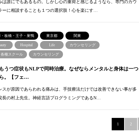
みは誰にでもあるもの。しかし心の重荷と感じるようなら、専門のカウ
ラーに相談することも１つの選択肢！心を楽にす…
羽・板橋・王子・巣鴨
東京都
関東
auty
Hospital
Life
カウンセリング
・各種スクール
カウンセリング
もうつ症状もNLPで同時治療。なぜならメンタルと身体は一つ
ら。【フェ…
レスが原因であらわれる痛みは、手技療法だけでは改善できない事が多
院長の村上先生。神経言語プログラミングであるN…
1
2