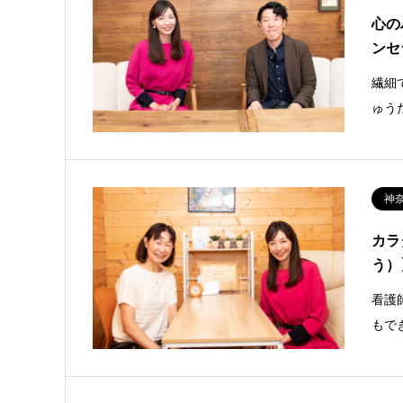
心の
ンセ
繊細
ゅう
神
カラ
う）
看護
もで