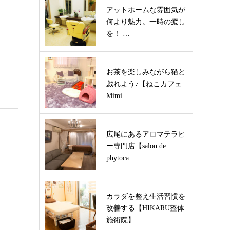
アットホームな雰囲気が
何より魅力。一時の癒し
を！ …
お茶を楽しみながら猫と
戯れよう♪【ねこカフェ
Mimi …
広尾にあるアロマテラピ
ー専門店【salon de
phytoca…
カラダを整え生活習慣を
改善する【HIKARU整体
施術院】