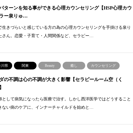
パターンを知る事ができる心理カウンセリング【HSP心理カウ
ラー泉りゅ…
で生きづらいと感じている方の為の心理カウンセリングを手掛ける泉り
たさん。恋愛・子育て・人間関係など、セラピー…
奈川県
関東
Beauty
癒し
カウンセリング
ダの不調は心の不調が大きく影響【セラピールーム空（く
】
師として病気になったら医療で治す。しかし西洋医学ではどうすること
きない病のケアに、インナーチャイルドを始めと…