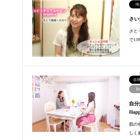
埼
さい
さと
で1
吉
Be
自分
Hap
肌の
しく