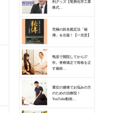
利グッズ【竜興化学工業
株式…
究極の姓名鑑定法「秘
傳」を出版！【一光堂】
鴨居で開院してから27
年。脊椎矯正で骨格を正
す施術…
重症の腰痛でお悩みの方
のための治療院！
YouTube動画…