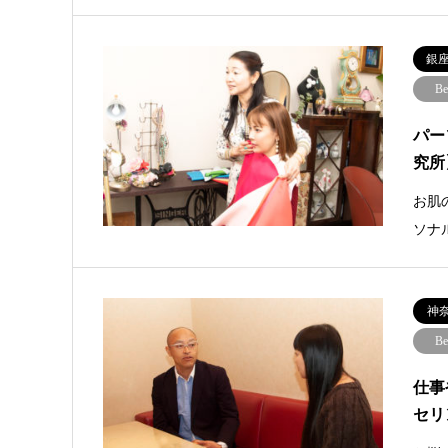
銀
Be
パー
究所
お肌
ソナ
神
Be
仕事
セリ