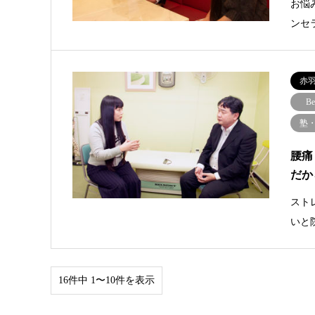
お悩
ンセ
赤
Be
塾
腰痛
だか
スト
いと
16件中 1〜10件を表示