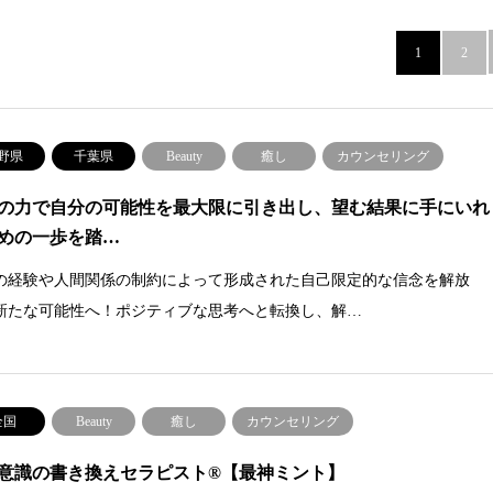
1
2
野県
千葉県
Beauty
癒し
カウンセリング
の力で自分の可能性を最大限に引き出し、望む結果に手にいれ
めの一歩を踏…
の経験や人間関係の制約によって形成された自己限定的な信念を解放
新たな可能性へ！ポジティブな思考へと転換し、解…
全国
Beauty
癒し
カウンセリング
意識の書き換えセラピスト®︎【最神ミント】