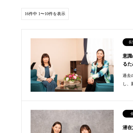
16件中 1〜10件を表示
長
意識
るた
過去
し、
潜在