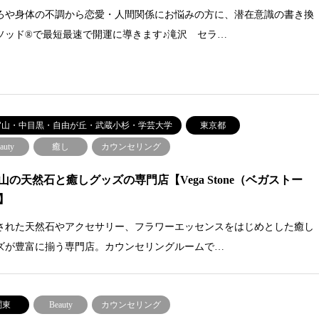
ろや身体の不調から恋愛・人間関係にお悩みの方に、潜在意識の書き換
ソッド®︎で最短最速で開運に導きます♪滝沢 セラ…
官山・中目黒・自由が丘・武蔵小杉・学芸大学
東京都
auty
癒し
カウンセリング
山の天然石と癒しグッズの専門店【Vega Stone（ベガストー
】
された天然石やアクセサリー、フラワーエッセンスをはじめとした癒し
ズが豊富に揃う専門店。カウンセリングルームで…
関東
Beauty
カウンセリング