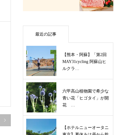
最近の記事
【熊本・阿蘇】「第2回
MAY31cycling 阿蘇山ヒ
ルクラ…
六甲高山植物園で希少な
青い花「ヒゴタイ」が開
花 …

【ホテルニューオータニ
東京】夏休みは昼から乾