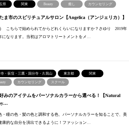
玉県
関東
Beauty
癒し
カウンセリング
たま市のスピリチュアルサロン【Angelica（アンジェリカ）】
う こちらで始められてからどれくらいになりますか？さゆり 2019年
3年になります。当初はアロマトリートメントをメ…
祥寺・荻窪・三鷹・国分寺・久我山
東京都
関東
auty
カウンセリング
スクール
好みのアイテムをパーソナルカラーから選べる！【Natural
py…
色・瞳の色・髪の色と調和する色、パーソナルカラーを知ることで、美
健康的な自分を演出できるように！ファッション…