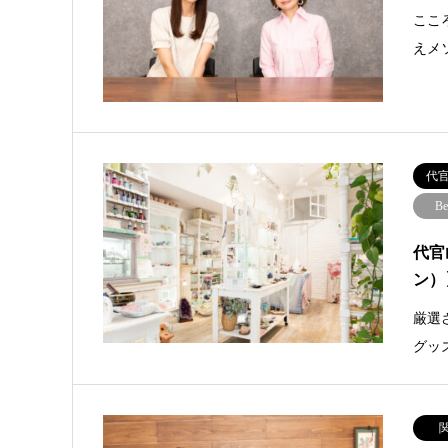
ここ
えメ
代
Be
代官
ン）
厳選
グッ