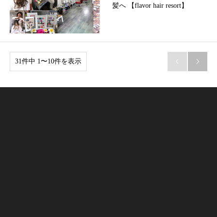
髪へ 【flavor hair resort】
31件中 1〜10件を表示

