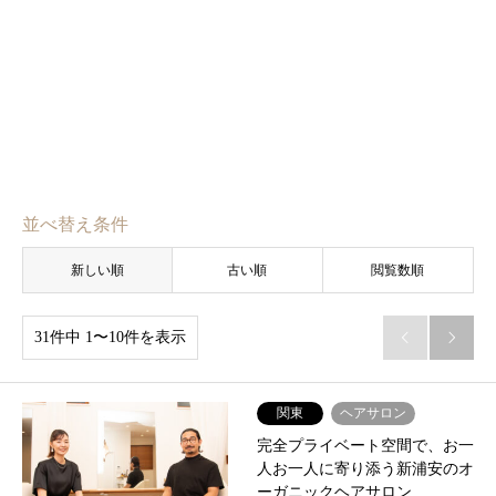
並べ替え条件
新しい順
古い順
閲覧数順
31件中 1〜10件を表示


関東
ヘアサロン
完全プライベート空間で、お一
人お一人に寄り添う新浦安のオ
ーガニックヘアサロン…