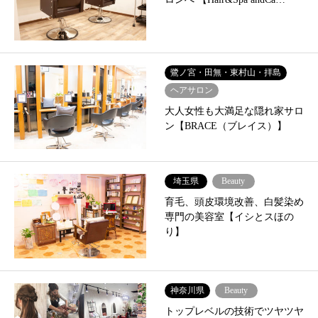
鷺ノ宮・田無・東村山・拝島
ヘアサロン
大人女性も大満足な隠れ家サロ
ン【BRACE（ブレイス）】
埼玉県
Beauty
育毛、頭皮環境改善、白髪染め
専門の美容室【イシとスほの
り】
神奈川県
Beauty
トップレベルの技術でツヤツヤ