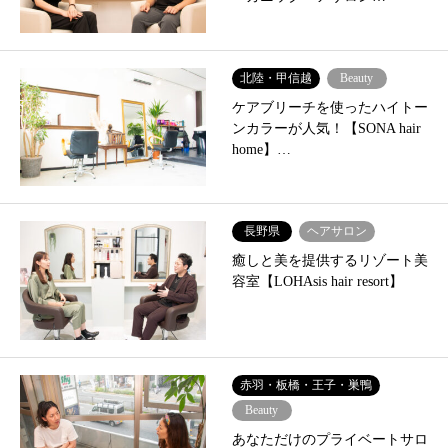
北陸・甲信越
Beauty
ケアブリーチを使ったハイトー
ンカラーが人気！【SONA hair
home】…
長野県
ヘアサロン
癒しと美を提供するリゾート美
容室【LOHAsis hair resort】
赤羽・板橋・王子・巣鴨
Beauty
あなただけのプライベートサロ