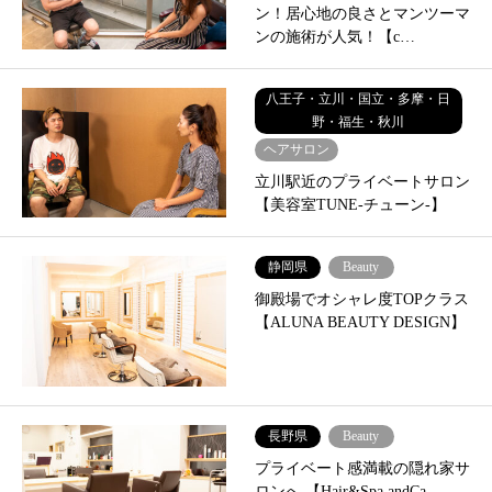
ン！居心地の良さとマンツーマ
ンの施術が人気！【c…
八王子・立川・国立・多摩・日
野・福生・秋川
ヘアサロン
立川駅近のプライベートサロン
【美容室TUNE-チューン-】
静岡県
Beauty
御殿場でオシャレ度TOPクラス
【ALUNA BEAUTY DESIGN】
長野県
Beauty
プライベート感満載の隠れ家サ
ロンへ 【Hair&Spa andCa…