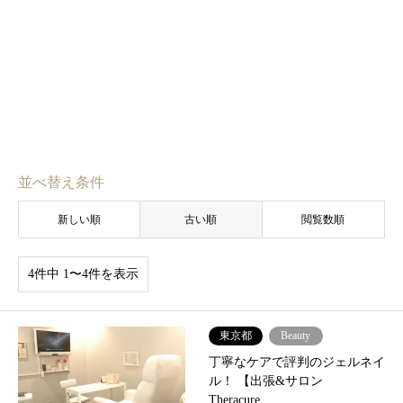
並べ替え条件
新しい順
古い順
閲覧数順
4件中 1〜4件を表示
東京都
Beauty
丁寧なケアで評判のジェルネイ
ル！ 【出張&サロン
Theracure…