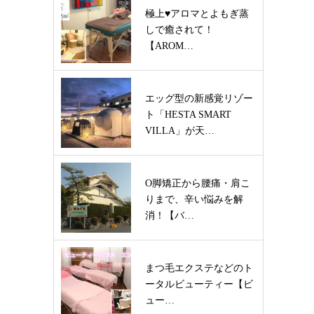
極上♥アロマとよもぎ蒸
しで癒されて！
【AROM…
エッグ型の新感覚リゾー
ト「HESTA SMART
VILLA」が天…
O脚矯正から腰痛・肩こ
りまで、辛い悩みを解
消！【バ…
まつ毛エクステなどのト
ータルビューティー【ビ
ュー…