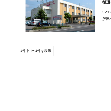
循環
いつ
所沢
4件中 1〜4件を表示