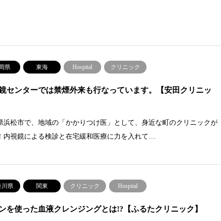
岡県
東海
Hospital
クリニック
鏡センターでは禁煙外来も行なっています。【安田クリニッ
県浜松市で、地域の「かかりつけ医」として、身近な町のクリニックが
！内視鏡による検診と在宅緩和医療に力を入れて…
奈川県
関東
クリニック
Hospital
ンを使った血液クレンジングとは!?【ふるたクリニック】