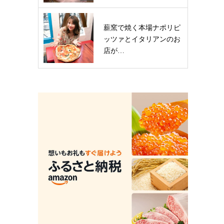
薪窯で焼く本場ナポリピ
ッツァとイタリアンのお
店が…