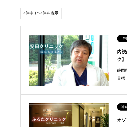
4件中 1〜4件を表示
静
内視
ク】
静岡
目標
神
オゾ