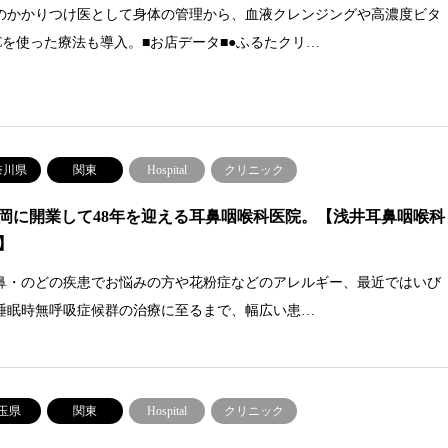
のかかりつけ医として身体の管理から、血液クレンジングや高濃度ビタ
Cを使った療法も導入。■お店データ■●ふるたクリ…
奈川県
関東
Hospital
クリニック
岡に開業して48年を迎える耳鼻咽喉科医院。【浅井耳鼻咽喉科
】
鼻・のどの疾患でお悩みの方や花粉症などのアレルギー、最近ではいび
睡眠時無呼吸症候群の治療に至るまで、幅広い患…
玉県
関東
Hospital
クリニック