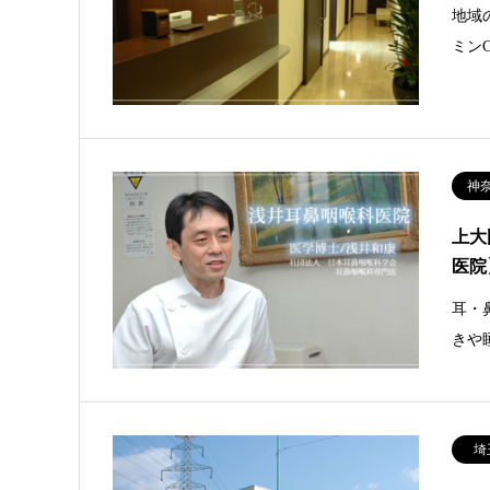
地域
ミン
神
上大
医院
耳・
きや
埼