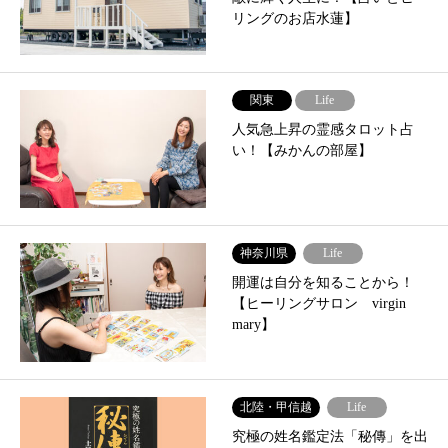
リングのお店水蓮】
関東
Life
人気急上昇の霊感タロット占
い！【みかんの部屋】
神奈川県
Life
開運は自分を知ることから！
【ヒーリングサロン virgin
mary】
北陸・甲信越
Life
究極の姓名鑑定法「秘傳」を出