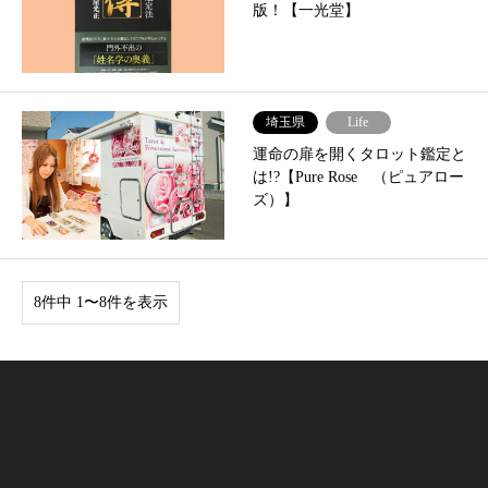
版！【一光堂】
埼玉県
Life
運命の扉を開くタロット鑑定と
は!?【Pure Rose （ピュアロー
ズ）】
8件中 1〜8件を表示