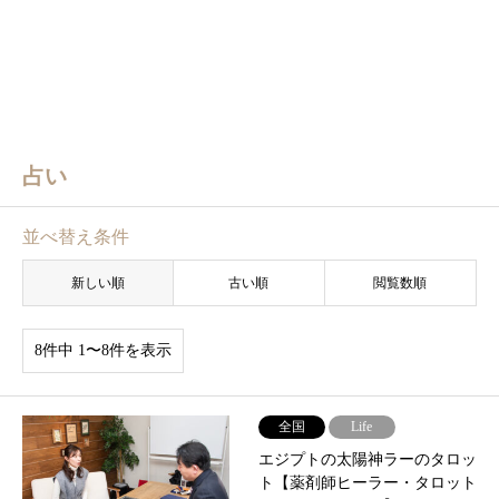
占い
並べ替え条件
新しい順
古い順
閲覧数順
8件中 1〜8件を表示
全国
Life
エジプトの太陽神ラーのタロッ
ト【薬剤師ヒーラー・タロット