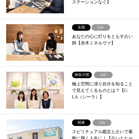
ステーションなぐ】
全国
Life
あなたの心に灯りをともす占い
師【赤木ミネルヴァ】
神奈川県
Life
極上空間に浸り自分を知ること
で見えてくるものとは？【C-
LA（シーラ）】
関東
Life
スピリチュアル鑑定と占いで素
敵に輝く人生に！【占いとヒー