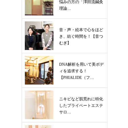
悩みの方の「澤田流鍼灸
理論…
音・声・絵本で心をほど
き、紡ぐ時間を！【音つ
むぎ】
DNA解析を用いて美ボデ
ィを追求する！
【PHIALIDE（フ…
ニキビなど肌荒れに特化
したプライベートエステ
サロ…