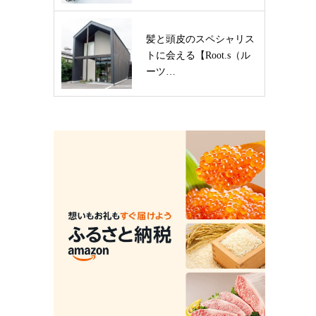
髪と頭皮のスペシャリス
トに会える【Root.s（ル
ーツ…