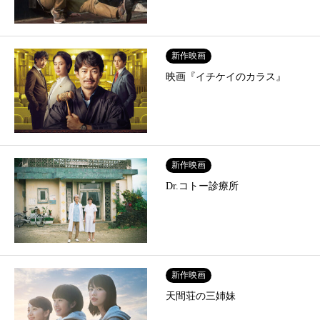
新作映画
映画『イチケイのカラス』
新作映画
Dr.コトー診療所
新作映画
天間荘の三姉妹