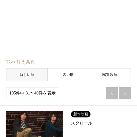
並べ替え条件
新しい順
古い順
閲覧数順
105件中 31〜40件を表示


新作映画
スクロール