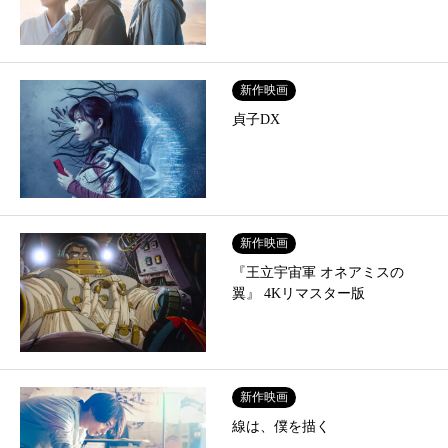
新作映画
貞子DX
新作映画
『王立宇宙軍 オネアミスの
翼』 4Kリマスター版
新作映画
線は、僕を描く