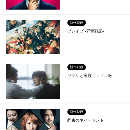
新作映画
ブレイブ -群青戦記-
新作映画
ヤクザと家族 The Family
新作映画
約束のネバーランド