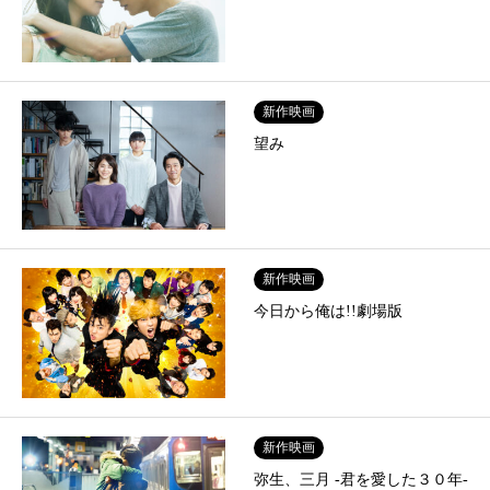
新作映画
望み
新作映画
今日から俺は!!劇場版
新作映画
弥生、三月 -君を愛した３０年-