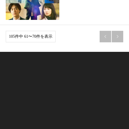
105件中 61〜70件を表示

