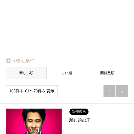
並べ替え条件
新しい順
古い順
閲覧数順
105件中 61〜70件を表示


新作映画
騙し絵の牙