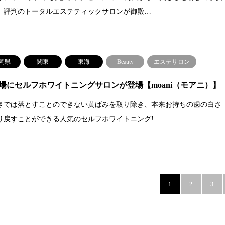
、評判のトータルエステティックサロンが御殿…
岡県
関東
東海
Beauty
エステサロン
場にセルフホワイトニングサロンが登場【moani（モアニ）】
きでは落とすことのできない黄ばみを取り除き、本来お持ちの歯の白さ
り戻すことができる人気のセルフホワイトニング!…
1
2
3