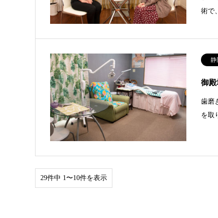
術で
静
御殿
歯磨
を取
29件中 1〜10件を表示