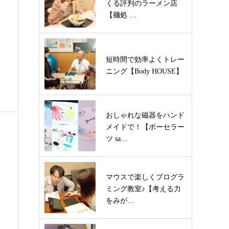
くる評判のラーメン店
【麺処 …
短時間で効率よくトレー
ニング【Body HOUSE】
おしゃれな磁器をハンド
メイドで！【ポーセラー
ツ sa…
マウスで楽しくプログラ
ミング教室♪【考える力
をみが…