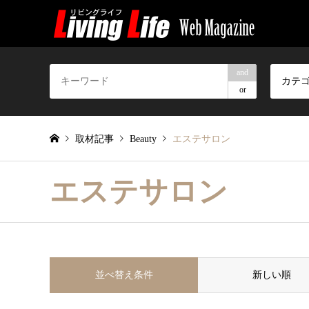
and
カテ
or
取材記事
Beauty
エステサロン
エステサロン
並べ替え条件
新しい順