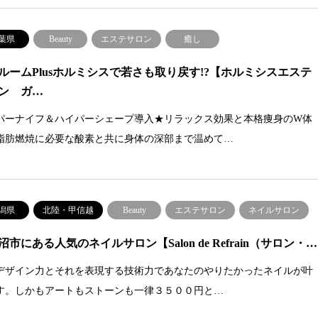
葉県
Beauty
エステサロン
癒し
ルームPlusホルミシスで若さも取り戻す!?【ホルミシスエステ
ン ガ…
パーナイフ＆ハイパーシェープ導入★リラックス効果と本格痩身のW体
脂肪燃焼に必要な酸素と共に身体の深部まで温めて…
潟県
北陸・甲信越
Beauty
エステサロン
ネイルサロン
沼市にある人気のネイルサロン【Salon de Refrain（サロン・…
デザイン力とそれを表現する技術力であなたのやりたかったネイルが叶
す。しかもアートもストーンも一律３５００円と…