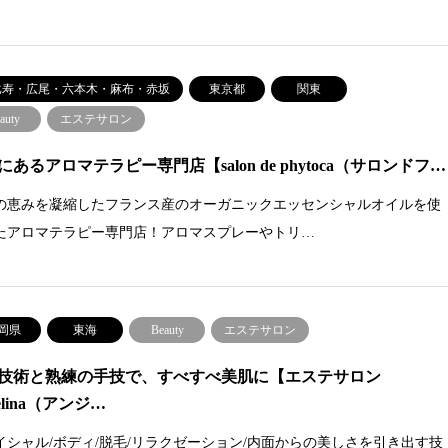
比寿・広尾・六本木・麻布・赤坂
東京都
関東
auty
エステサロン
にあるアロマテラピー専門店【salon de phytoca（サロンドフ…
の恵みを凝縮したフランス産のオーガニックエッセンシャルオイルを使
たアロマテラピー専門店！アロマスプレーやトリ…
岡県
東海
Beauty
エステサロン
技術と熟練の手技で、すべすべ美肌に【エステサロン
elina（アンジ…
イシャル/ボディ/脱毛/リラクゼーション/内面からの美しさを引き出す技