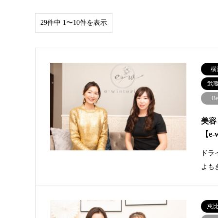
29件中 1〜10件を表示
横
武
Be
美容
【e-w
ドラ
よも
恵