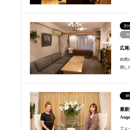
恵
Be
広尾
自然
用し
静
最新
Ang
フェ