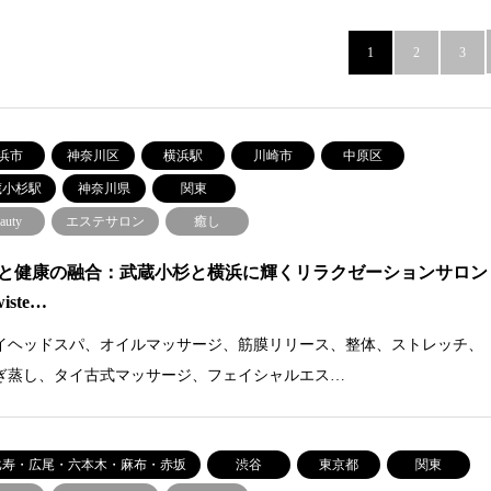
1
2
3
浜市
神奈川区
横浜駅
川崎市
中原区
蔵小杉駅
神奈川県
関東
auty
エステサロン
癒し
と健康の融合：武蔵小杉と横浜に輝くリラクゼーションサロン
iste…
イヘッドスパ、オイルマッサージ、筋膜リリース、整体、ストレッチ、
ぎ蒸し、タイ古式マッサージ、フェイシャルエス…
比寿・広尾・六本木・麻布・赤坂
渋谷
東京都
関東