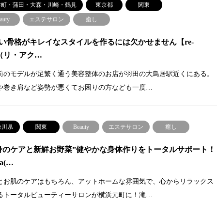
井町・蒲田・大森・川崎・鶴見
東京都
関東
auty
エステサロン
癒し
い骨格がキレイなスタイルを作るには欠かせません【re-
is（リ・アク…
前のモデルが足繁く通う美容整体のお店が羽田の大鳥居駅近くにある。
や巻き肩など姿勢が悪くてお困りの方なども一度…
奈川県
関東
Beauty
エステサロン
癒し
身のケアと新鮮お野菜”健やかな身体作りをトータルサポート！
na(…
とお肌のケアはもちろん、アットホームな雰囲気で、心からリラックス
るトータルビューティーサロンが横浜元町に！滝…