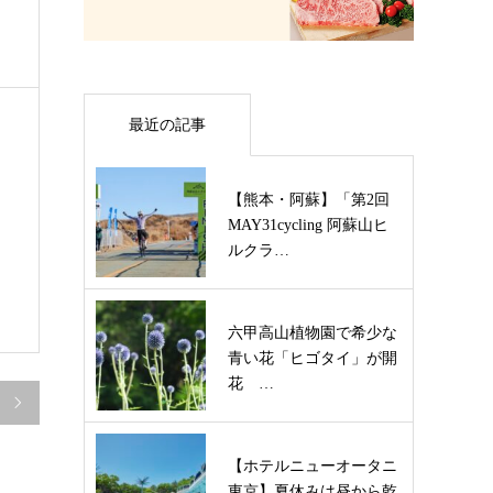
最近の記事
【熊本・阿蘇】「第2回
MAY31cycling 阿蘇山ヒ
ルクラ…
六甲高山植物園で希少な
青い花「ヒゴタイ」が開
花 …

【ホテルニューオータニ
東京】夏休みは昼から乾