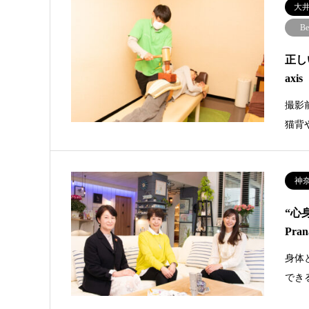
大
Be
正し
ax
撮影
猫背
神
“心
Pra
身体
でき