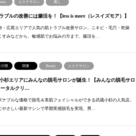
auty
エステサロン
癒し
ラブルの改善には腸活を！【less is more（レスイズモア）】
寿・広尾エリアで人気の肌トラブル改善サロン。ニキビ・毛穴・乾燥
くすみなどから、敏感肌でお悩みの方まで、腸活を…
奈川県
関東
Beauty
エステサロン
小杉エリアにみんなの脱毛サロンが誕生！【みんなの脱毛サロ
トータルクリ…
ズナブルな価格で脱毛＆美肌フェイシャルができる武蔵小杉の人気店。
にやさしい最新マシンで早期実感脱毛を実現。男…