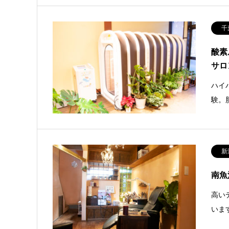
千
酸素
サロ
ハイ
験。
新
南魚
高い
いま