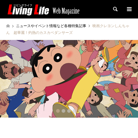
検索
ニュースやイベント情報など各種特集記事
映画クレヨンしんちゃ
ん 超華麗！灼熱のカスカベダンサーズ
2
3
4
5