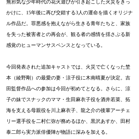
無邪気な少年時代の花火遊びが引き起こした火災をきっ
かけに、15年後に再び交錯する3人の運命を描くオリジナ
ル作品だ。罪悪感を抱えながら生きる青年たちと、家族
を失った被害者との再会が、観る者の感情を揺さぶる新
感覚のヒューマンサスペンスとなっている。
今回発表された追加キャストでは、火災で亡くなった埜
本（綾野剛）の最愛の妻・涼子役に木南晴夏が決定。吉
田監督作品への参加は今回が初めてとなる。さらに、涼
子の妹でスナックのママ・生田麻衣子役を酒井若菜、拓
海を支える母親役を川上麻衣子、龍之介の後輩アーチェ
リー選手役を二村仁弥が務めるほか、黒沢あすか、田村
泰二郎ら実力派俳優陣が物語に深みを加える。