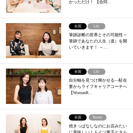
かっただけ！ 【合同…
全国
Life
筆跡診断の世界とその可能性～
筆跡であなたの人生（道）を開
いていきます！ ～…
全国
Life
自分軸を見つけ輝かせる―駐在
妻からライフキャリアコーチへ
【WomanR…
全国
Beauty
焼きっぱなしなのにお店みたい
に美味しい！ドイツ菓子とタル