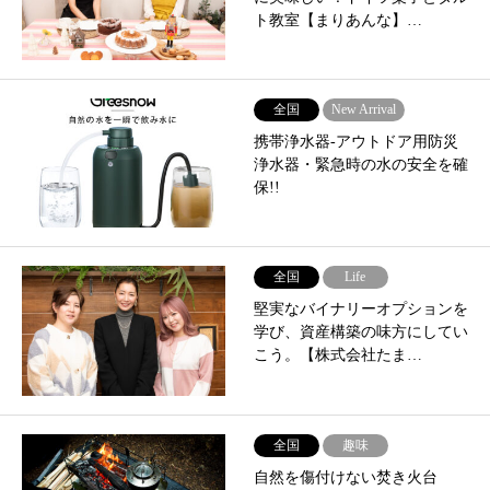
ト教室【まりあんな】…
全国
New Arrival
携帯浄水器-アウトドア用防災
浄水器・緊急時の水の安全を確
保!!
全国
Life
堅実なバイナリーオプションを
学び、資産構築の味方にしてい
こう。【株式会社たま…
全国
趣味
自然を傷付けない焚き⽕台