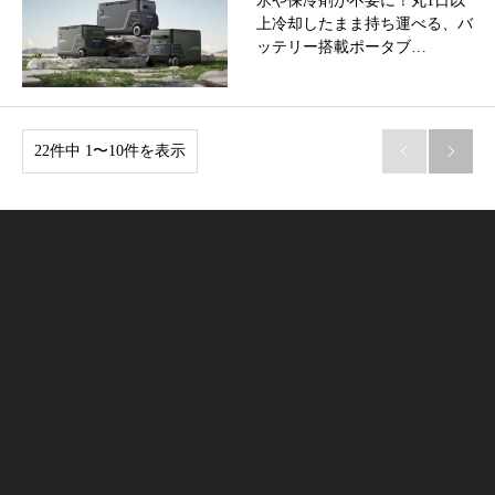
氷や保冷剤が不要に！丸1日以
上冷却したまま持ち運べる、バ
ッテリー搭載ポータブ…
22件中 1〜10件を表示

