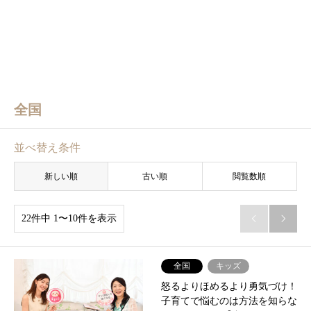
全国
並べ替え条件
新しい順
古い順
閲覧数順
22件中 1〜10件を表示


全国
キッズ
怒るよりほめるより勇気づけ！
子育てで悩むのは方法を知らな