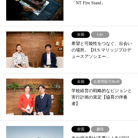
「NT Fire Stand」
全国
Life
希望と可能性をつなぐ、出会い
の場所。【H.S.マリッジプロデ
ュースアソシエー…
全国
企業間取引BtoB
学校経営の戦略的なビジョンと
実行計画の策定【協育の伴奏
者】
全国
趣味