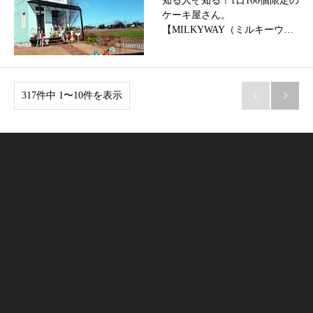
知る人ぞ知る！1日100個限定の
ケーキ屋さん。
【MILKYWAY（ミルキーウ…
317件中 1〜10件を表示

