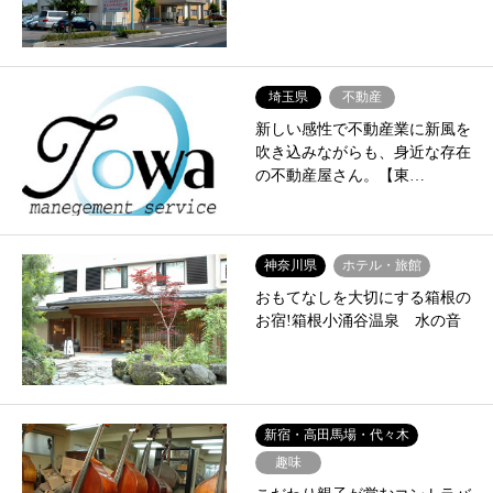
埼玉県
不動産
新しい感性で不動産業に新風を
吹き込みながらも、身近な存在
の不動産屋さん。【東…
神奈川県
ホテル・旅館
おもてなしを大切にする箱根の
お宿!箱根小涌谷温泉 水の音
新宿・高田馬場・代々木
趣味