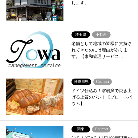
します。
埼玉県
不動産
老舗として地域の皆様に支持さ
れてきたのには理由がありま
す。【東和管理サービス…
神奈川県
Gourmet
ドイツ仕込み！溶岩窯で焼き上
げる上質のパン！【ブロートバ
ウム】
関東
Gourmet