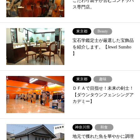
こだわり親子が営むコントラバ
ス専門店。
東京都
Beauty
宝石学鑑定士が厳選した宝飾品
を紹介します。【Jewel Sunsho
】
東京都
趣味
ＤＦＡで目指せ！未来の剣士！
【ダウンタウンフェンシングア
カデミー】
神奈川県
和食
地元で獲れた魚を華やかに調理