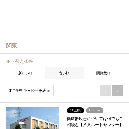
関東
並べ替え条件
新しい順
古い順
閲覧数順
317件中 1〜10件を表示


埼玉県
Hospital
循環器疾患については何でもご
相談を【所沢ハートセンター】