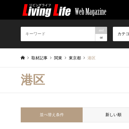
and
カテ
or
取材記事
関東
東京都
港区
港区
並べ替え条件
新しい順