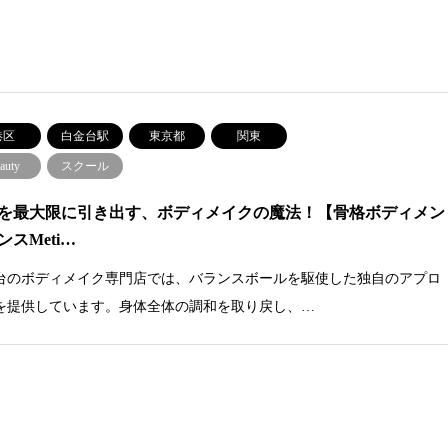
港区
白金台駅
東京都
関東
auty
スクール
を最大限に引き出す、ボディメイクの魔法！【骨格ボディメン
ンスMeti…
台のボディメイク専門店では、バランスボールを駆使した独自のアプロ
を提供しています。身体全体の調和を取り戻し、…