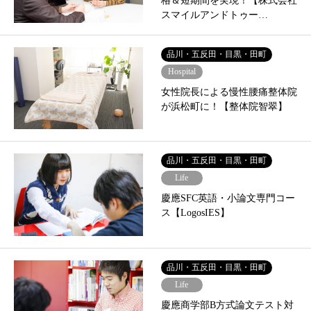
格＆短期間を実現！【株式会社
スマイルアンドトゥー…
品川・五反田・目黒・田町
Hospital
女性院長による慢性腰痛整体院
が浜松町に！【整体院智翠】
品川・五反田・目黒・田町
Life
慶應SFC英語・小論文専門コー
ス【LogosIES】
品川・五反田・目黒・田町
Life
慶應商学部B方式論文テスト対