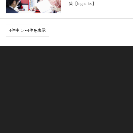
策【logos-ies】
4件中 1〜4件を表示