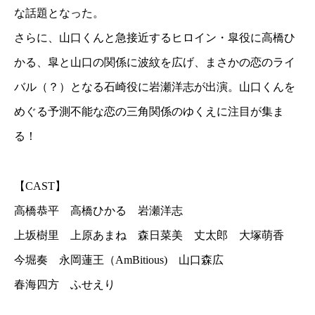
な話題となった。
さらに、山口くんと急接近するヒロイン・皐役に高橋ひ
かる、皐と山口の関係に波紋を広げ、まさかの恋のライ
バル（？）となる石崎役に岩瀬洋志が出演。山口くんを
めぐる予測不能な恋の三角関係のゆくえに注目が集ま
る！
【CAST】
高橋恭平 高橋ひかる 岩瀬洋志
上坂樹里 上原あまね 森日菜美 丈太郎 大塚萌香
今堀奏 永岡蓮王（AmBitious) 山口森広
春海四方 ふせえり