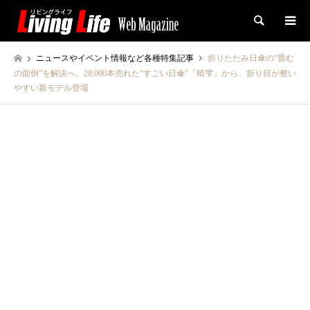
検索
ニュースやイベント情報など各種特集記事
折りたたみ日傘の“畳む
の面倒”を解決へ。28,000本売れた“すごい日傘”「晴雫」から、折り目が整い
やすい新モデル登場