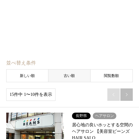
並べ替え条件
新しい順
古い順
閲覧数順
15件中 1〜10件を表示


長野県
ヘアサロン
居心地の良いホッとする空間の
ヘアサロン 【美容室ビーンズ
HAIR SALO…