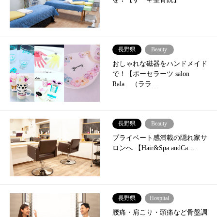
長野県
Beauty
おしゃれな磁器をハンドメイド
で！【ポーセラーツ salon
Rala （ララ…
長野県
Beauty
プライベート感満載の隠れ家サ
ロンへ 【Hair&Spa andCa…
長野県
Hospital
腰痛・肩こり・頭痛など骨盤調