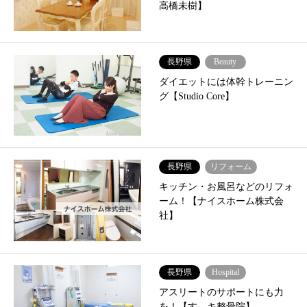
高橋未樹】
長野県
Beauty
ダイエットには体幹トレーニン
グ【Studio Core】
長野県
リフォーム
キッチン・お風呂などのリフォ
ーム！【ナイスホーム株式会
社】
長野県
Hospital
アスリートのサポートにも力
を！【すゞキ整骨院】