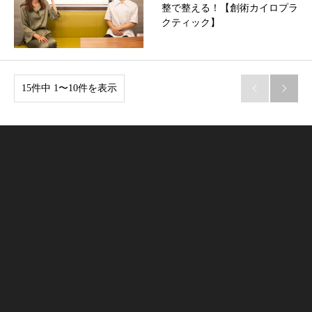
整で整える！【創術カイロプラ
クティック】
15件中 1〜10件を表示

