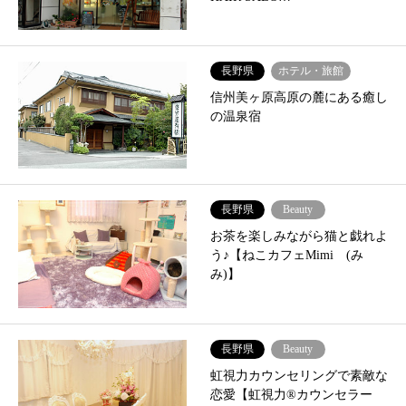
長野県
ホテル・旅館
信州美ヶ原高原の麓にある癒し
の温泉宿
長野県
Beauty
お茶を楽しみながら猫と戯れよ
う♪【ねこカフェMimi (み
み)】
長野県
Beauty
虹視力カウンセリングで素敵な
恋愛【虹視力®カウンセラー