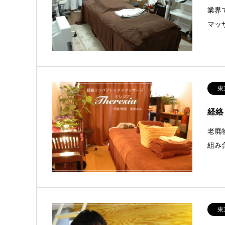
業界
マッ
東
経絡
老廃
組み
東