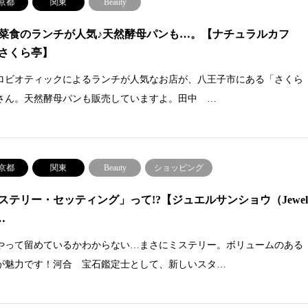
京都
関東
Beauty
菜食のランチが人気♪天然酵母パンも…。【ナチュラルカフ
さくら亭】
ロビオティックによるランチが人気なお店が、八王子市にある「さくら
さん。天然酵母パンも販売していますよ。田中 …
京都
関東
Beauty
ショッピング
ステリー・セッティング」って!?【ジュエルサンショウ（Jewe
…
やって留めているかわからない…まさにミステリー。ボリュームのある
が魅力です！河合 宝石鑑定士として、新しいスタ…