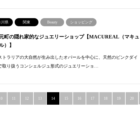
奈川県
関東
Beauty
ショッピング
元町の隠れ家的なジュエリーショップ【MACUREAL（マキュ
ル）】
ストラリアの大自然が生み出したオパールを中心に、天然のピンクダイ
で取り扱うコンシェルジュ形式のジュエリーショ…
10
11
12
13
14
15
16
17
18
19
20