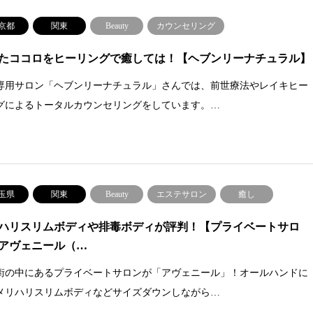
京都
関東
Beauty
カウンセリング
たココロをヒーリングで癒しては！【ヘブンリーナチュラル】
専用サロン「ヘブンリーナチュラル」さんでは、前世療法やレイキヒー
グによるトータルカウンセリングをしています。…
玉県
関東
Beauty
エステサロン
癒し
ハリスリムボディや排毒ボディが評判！【プライベートサロ
アヴェニール（…
街の中にあるプライベートサロンが「アヴェニール」！オールハンドに
メリハリスリムボディなどサイズダウンしながら…