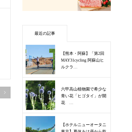
最近の記事
【熊本・阿蘇】「第2回
MAY31cycling 阿蘇山ヒ
ルクラ…
六甲高山植物園で希少な

青い花「ヒゴタイ」が開
花 …
【ホテルニューオータニ
東京】夏休みは昼から乾