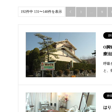
192件中 131〜140件を表示

1
…
9
静
O脚
療法
呼吸
と、
神
はり