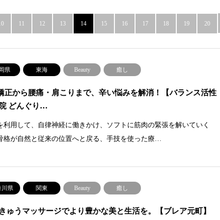
10
11
12
13
14
15
16
17
18
19
20
岡県
東海
Beauty
癒し
矯正から腰痛・肩こりまで、辛い悩みを解消！【バランス活性
院 どんぐり…
を利用して、自律神経に働きかけ、ソフトに筋肉の緊張を解いていく
骨格が自然と従来の位置へと戻る、手技を使った療…
奈川県
関東
Beauty
癒し
きゅうマッサージでより豊かな美と生活を。【ブレア元町】