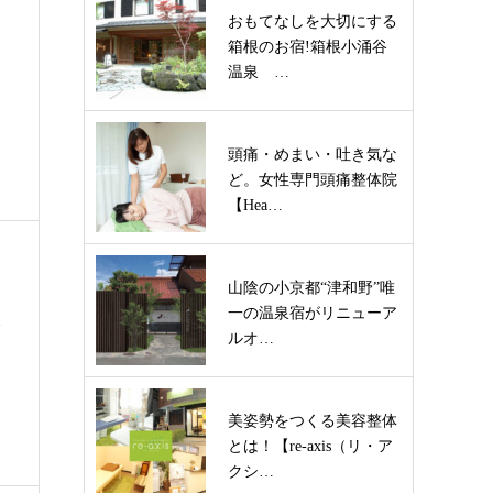
おもてなしを大切にする
箱根のお宿!箱根小涌谷
温泉 …
頭痛・めまい・吐き気な
ど。女性専門頭痛整体院
【Hea…
山陰の小京都“津和野”唯
一の温泉宿がリニューア
l
ルオ…
美姿勢をつくる美容整体
とは！【re-axis（リ・ア
クシ…