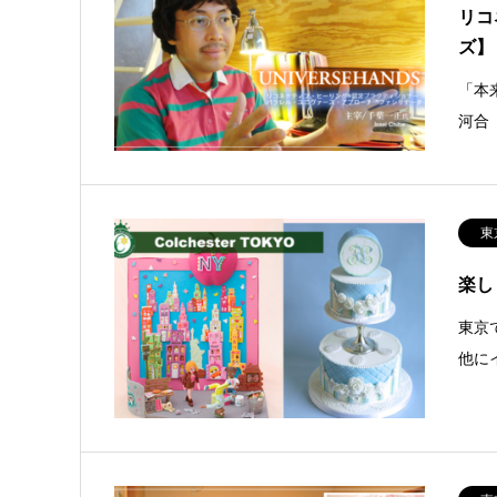
リコ
ズ】
「本
河合
東
楽し
東京
他に