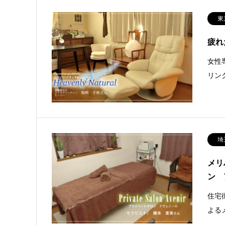
東
疲れ
女性
リン
埼
メリ
ン 
住宅
よる