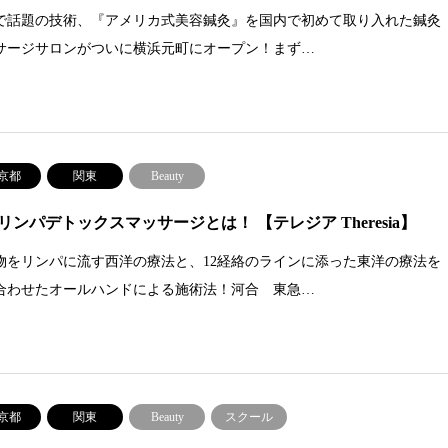
で話題の技術、『アメリカ式美容鍼灸』を国内で初めて取り入れた鍼灸
サージサロンがついに横浜元町にオープン！まず…
京都
関東
Beauty
リンパデトックスマッサージとは！ 【テレジア Theresia】
物をリンパに流す西洋の療法と、12経絡のラインに添った東洋の療法を
合わせたオールハンドによる施術法！河合 東急…
京都
関東
Beauty
スクール