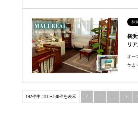
神
横浜
リア
オー
ヤま
192件中 131〜140件を表示

1
…
9