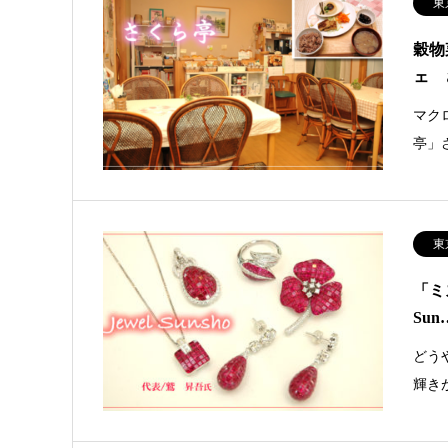
東
穀物
ェ 
マク
亭」
東
「ミ
Sun
どう
輝き