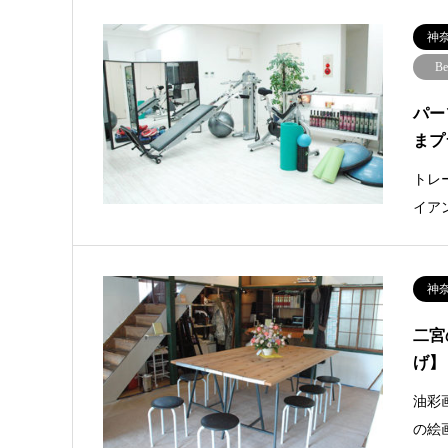
神
Be
パー
まプ
トレ
イア
神
二宮
げ】
油彩
の絵