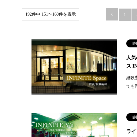
192件中 151〜160件を表示

1
静
人気
ス I
経験
ても
静
ライ