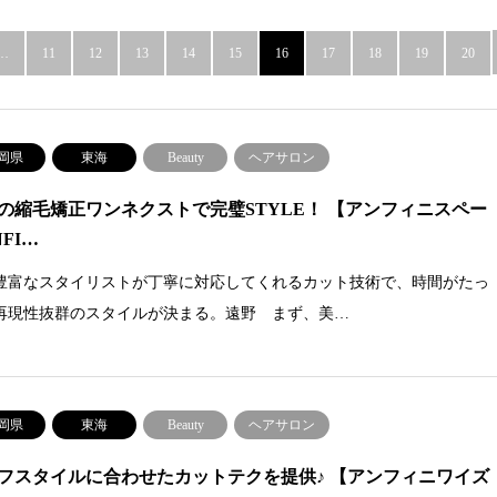
…
11
12
13
14
15
16
17
18
19
20
岡県
東海
Beauty
ヘアサロン
の縮毛矯正ワンネクストで完璧STYLE！ 【アンフィニスペー
NFI…
豊富なスタイリストが丁寧に対応してくれるカット技術で、時間がたっ
再現性抜群のスタイルが決まる。遠野 まず、美…
岡県
東海
Beauty
ヘアサロン
フスタイルに合わせたカットテクを提供♪ 【アンフィニワイズ