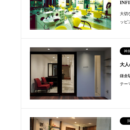
INF
大切
ッピ
神
大人
鎌倉
テー