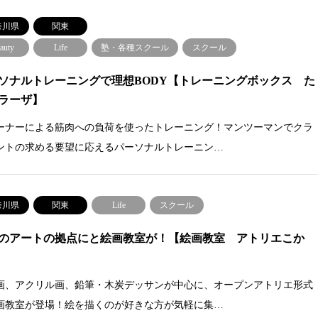
奈川県
関東
auty
Life
塾・各種スクール
スクール
ソナルトレーニングで理想BODY【トレーニングボックス た
ラーザ】
ーナーによる筋肉への負荷を使ったトレーニング！マンツーマンでクラ
ントの求める要望に応えるパーソナルトレーニン…
奈川県
関東
Life
スクール
のアートの拠点にと絵画教室が！【絵画教室 アトリエこか
画、アクリル画、鉛筆・木炭デッサンが中心に、オープンアトリエ形式
画教室が登場！絵を描くのが好きな方が気軽に集…