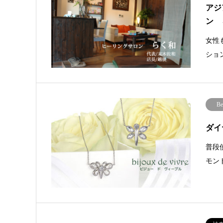
アジ
ン 
女性
ショ
Be
ダイ
普段使
モン