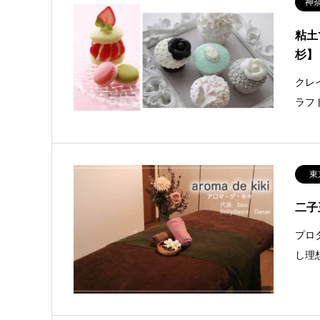
神
粘土
杉】
クレ
ラフ
東
二子
プロ
し理