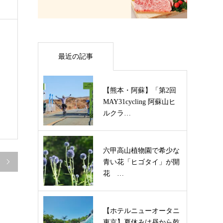
最近の記事
【熊本・阿蘇】「第2回
MAY31cycling 阿蘇山ヒ
ルクラ…
六甲高山植物園で希少な
青い花「ヒゴタイ」が開

花 …
【ホテルニューオータニ
東京】夏休みは昼から乾