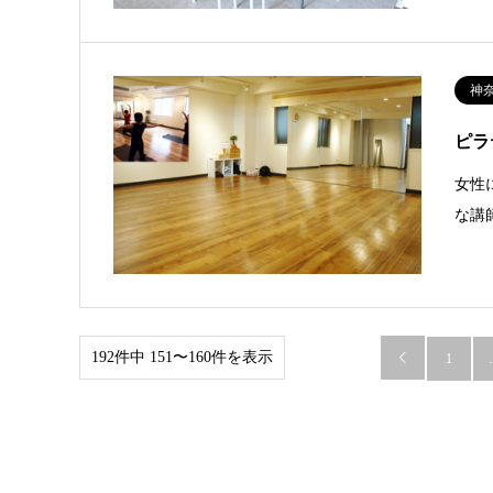
神
ピラ
女性
な講
192件中 151〜160件を表示

1