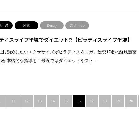
奈川県
関東
Beauty
スクール
ティスライフ平塚でダイエット!?【ピラティスライフ平塚】
にお勧めしたいエクササイズがピラティス＆ヨガ。総勢17名の経験豊富
師が本格的な指導を！最近ではダイエットやスト…
…
11
12
13
14
15
16
17
18
19
20