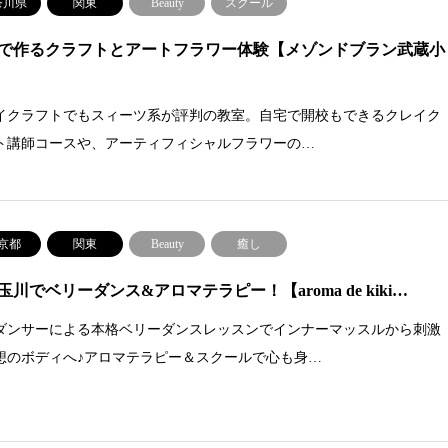
奈川県
関東
Beauty
スクール
で作るクラフトとアートフラワー体験【メゾンドブラン武蔵小
イクラフトでもスィーツ系が評判の教室。自宅で開校もできるクレイク
ト講師コースや、アーティフィシャルフラワーの…
京都
関東
Beauty
癒し
玉川でベリーダンス&アロマテラピー！【aroma de kiki…
ダンサーによる本格ベリーダンスレッスンでインナーマッスルから刺激
想のボディへ♪アロマテラピー＆スクールで心も身…