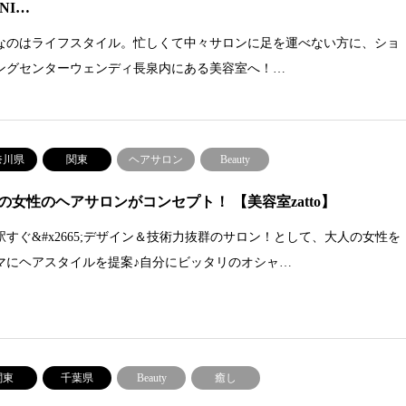
INI…
なのはライフスタイル。忙しくて中々サロンに足を運べない方に、ショ
ングセンターウェンディ長泉内にある美容室へ！…
奈川県
関東
ヘアサロン
Beauty
の女性のヘアサロンがコンセプト！ 【美容室zatto】
駅すぐ&#x2665;デザイン＆技術力抜群のサロン！として、大人の女性を
マにヘアスタイルを提案♪自分にビッタリのオシャ…
関東
千葉県
Beauty
癒し