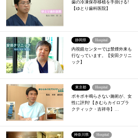
歯の冷凍保存移植を手掛ける!
【ゆとり歯科医院】
静岡県
Hospital
内視鏡センターでは禁煙外来も
行なっています。【安田クリニ
ック】
東京都
Hospital
ボキボキ鳴らさない施術が、女
性に評判!【きむらカイロプラ
クティック・吉祥寺】…
神奈川県
Hospital