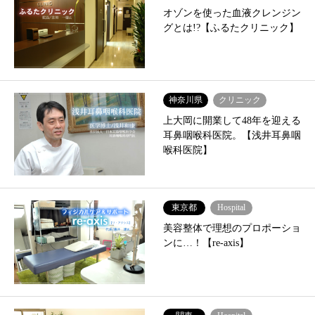
オゾンを使った血液クレンジン
グとは!?【ふるたクリニック】
神奈川県
クリニック
上大岡に開業して48年を迎える
耳鼻咽喉科医院。【浅井耳鼻咽
喉科医院】
東京都
Hospital
美容整体で理想のプロポーショ
ンに…！【re-axis】