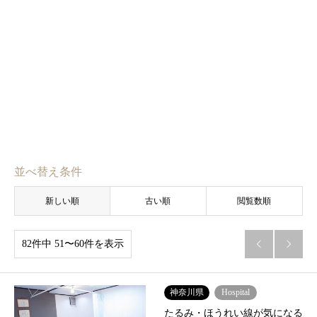
並べ替え条件
新しい順
古い順
閲覧数順
82件中 51〜60件を表示


神奈川県
Hospital
たるみ・ほうれい線が気になる