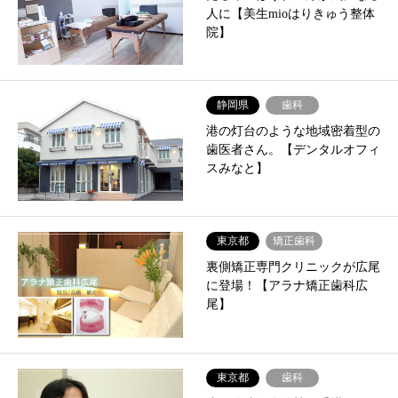
人に【美生mioはりきゅう整体
院】
静岡県
歯科
港の灯台のような地域密着型の
歯医者さん。【デンタルオフィ
スみなと】
東京都
矯正歯科
裏側矯正専門クリニックが広尾
に登場！【アラナ矯正歯科広
尾】
東京都
歯科