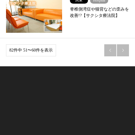
関東
Hospital
脊椎側湾症や猫背などの歪みを
改善!?【サクシタ療法院】
82件中 51〜60件を表示

